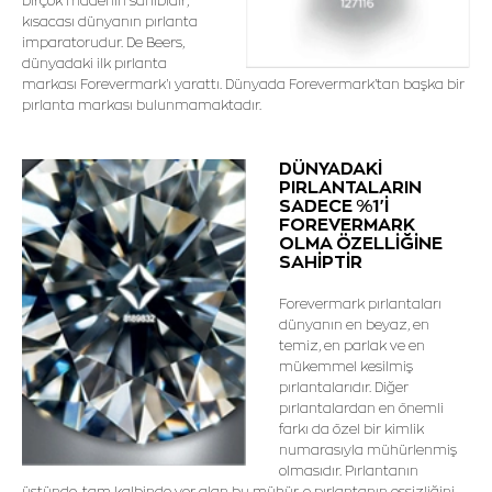
birçok madenin sahibidir;
kısacası dünyanın pırlanta
imparatorudur. De Beers,
dünyadaki ilk pırlanta
markası Forevermark'ı yarattı. Dünyada Forevermark'tan başka bir
pırlanta markası bulunmamaktadır.
DÜNYADAKİ
PIRLANTALARIN
SADECE %1'İ
FOREVERMARK
OLMA ÖZELLİĞİNE
SAHİPTİR
Forevermark pırlantaları
dünyanın en beyaz, en
temiz, en parlak ve en
mükemmel kesilmiş
pırlantalarıdır. Diğer
pırlantalardan en önemli
farkı da özel bir kimlik
numarasıyla mühürlenmiş
olmasıdır. Pırlantanın
üstünde, tam kalbinde yer alan bu mühür, o pırlantanın eşsizliğini