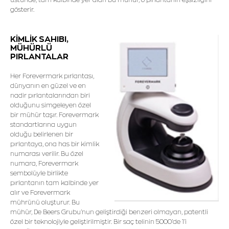
gösterir.
KİMLİK SAHIBI,
MÜHÜRLÜ
PIRLANTALAR
Her Forevermark pırlantası,
dünyanın en güzel ve en
nadir pırlantalarından biri
olduğunu simgeleyen özel
bir mühür taşır. Forevermark
standartlarına uygun
olduğu belirlenen bir
pırlantaya, ona has bir kimlik
numarası verilir. Bu özel
numara, Forevermark
sembolüyle birlikte
pırlantanın tam kalbinde yer
alır ve Forevermark
mührünü oluşturur. Bu
mühür, De Beers Grubu’nun geliştirdiği benzeri olmayan, patentli
özel bir teknolojiyle geliştirilmiştir. Bir saç telinin 5000’de 1’i