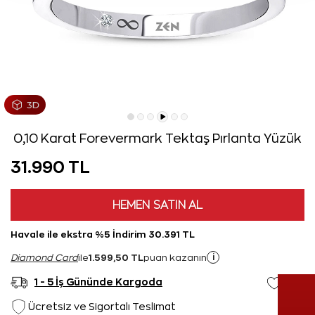
0,10 Karat Forevermark Tektaş Pırlanta Yüzük
31.990 TL
HEMEN SATIN AL
Havale ile ekstra %5 İndirim 30.391 TL
1.599,50 TL
i
Diamond Card
ile
puan kazanın
1 - 5 İş Gününde Kargoda
Ücretsiz ve Sigortalı Teslimat