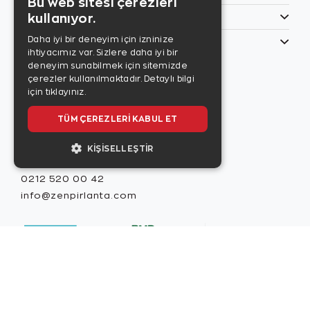
Bu web sitesi çerezleri
kullanıyor.
Özel Günler
Daha iyi bir deneyim için izninize
Bilgilerim
ihtiyacımız var. Sizlere daha iyi bir
Zen Style
deneyim sunabilmek için sitemizde
Son sayıyı
çerezler kullanılmaktadır.
Detaylı bilgi
incelemek için
için tıklayınız.
tıklayınız.
TÜM ÇEREZLERI KABUL ET
KIŞISELLEŞTIR
Misafir İlişkileri
0212 520 00 42
info@zenpirlanta.com