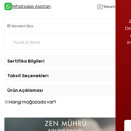
Whatsapp Asistan
Yorumlar(1)
Z
Di
i
Sertifika Bilgileri
+
Taksit Seçenekleri
+
Ürün Açıklaması
+
Hangi mağazada var?