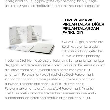
inceliğindedir. Mühür, çıplak gözle veya herhangi bir büyüteçle
görülemez; yalnızca mağazalarımızdaki özel cihazla görülebilir.
FOREVERMARK
PIRLANTALARI DİĞER
PIRLANTALARDAN
FARKLIDIR
GIA ve HRD gibi, pırlantalara
sertifika veren kuruluşlar,
laboratuvarlarına gelen her
tür ve kaliteden pırlantayı
inceler ve özelliklerine göre sertifikalandırır. Bunlar pırlanta markası
değil, yalnızca derecelendirme laboratuvarlarıdır. De Beers Grubu'na
ait Forevermark ise, dünyadaki tek pırlanta markasıdır. Bir
pırlantanın Forevermark olabilmesi için yüksek Forevermark
standartlarına sahip olması gereklidir. Bu çok özel pırlantalar
dünyadaki pırlantaların ancak %1'ini oluşturmaktadır.
Forevermark pırlantaları, Antwerp'teki Forevermark Pırlanta
Enstitüsü'ndeki uzmanlar tarafından derecelendirilir ve kimlik
numaralarını da içeren özel sertifikalarıyla birlikte sunulur.