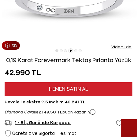
Video İzle
0,19 Karat Forevermark Tektaş Pırlanta Yüzük
42.990 TL
HEMEN SATIN AL
Havale ile ekstra %5 İndirim 40.841 TL
2.149,50 TL
i
Diamond Card
ile
puan kazanın
1 - 5 İş Gününde Kargoda
Ücretsiz ve Sigortalı Teslimat