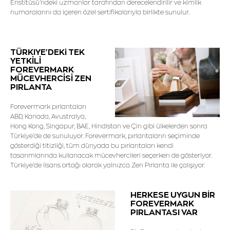
Enstitüsü'ndeki uzmanlar tarafından derecelendirilir ve kimlik
numaralarını da içeren özel sertifikalarıyla birlikte sunulur.
TÜRKIYE'DEKi TEK
YETKİLİ
FOREVERMARK
MÜCEVHERCİSİ ZEN
PIRLANTA
Forevermark pırlantaları
ABD, Kanada, Avustralya,
Hong Kong, Singapur, BAE, Hindistan ve Çin gibi ülkelerden sonra
Türkiye'de de sunuluyor. Forevermark, pırlantaların seçiminde
gösterdiği titizliği, tüm dünyada bu pırlantaları kendi
tasarımlarında kullanacak mücevhercileri seçerken de gösteriyor.
Türkiye'de lisans ortağı olarak yalnızca Zen Pırlanta ile çalışıyor.
HERKESE UYGUN BİR
FOREVERMARK
PIRLANTASI VAR