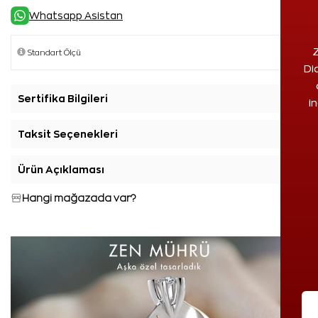
Whatsapp Asistan
Z
Di
Sertifika Bilgileri
+
i
Taksit Seçenekleri
+
Ürün Açıklaması
+
Hangi mağazada var?