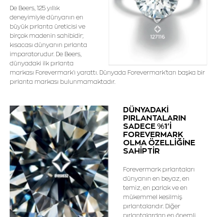
De Beers, 125 yıllık
deneyimiyle dünyanın en
büyük pırlanta üreticisi ve
birçok madenin sahibidir;
kısacası dünyanın pırlanta
imparatorudur. De Beers,
dünyadaki ilk pırlanta
markası Forevermark'ı yarattı. Dünyada Forevermark'tan başka bir
pırlanta markası bulunmamaktadır.
DÜNYADAKİ
PIRLANTALARIN
SADECE %1'İ
FOREVERMARK
OLMA ÖZELLİĞİNE
SAHİPTİR
Forevermark pırlantaları
dünyanın en beyaz, en
temiz, en parlak ve en
mükemmel kesilmiş
pırlantalarıdır. Diğer
pırlantalardan en önemli