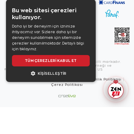
Bu web sitesi çerezleri
kullanıyor.
Daha iyi bir deneyim için izninize
ihtiyacımız var. Sizlere daha iyi bir
deneyim sunabilmek için sitemizde
çerezler kullanılmaktadır.
Detaylı bilgi
için tıklayınız.
TÜM ÇEREZLERI KABUL ET
Copyright © 2026, Zen Diamond tescilli markadır.
Zen Diamond Birleşmiş Markalar Derneği ve
Turquality Destek Programı üyesidir. US
KIŞISELLEŞTIR
Kullanım Şartları
Gizlilik İlkeleri
Güvenlik Politikası
Çerez Politikası