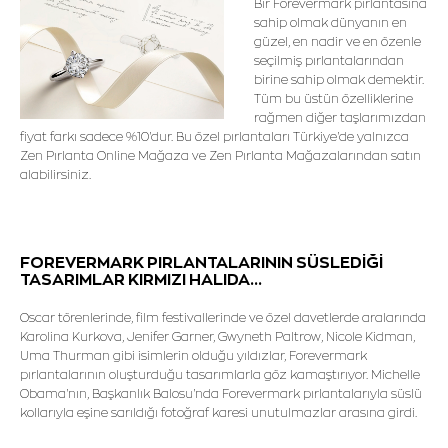
Bir Forevermark pırlantasına
sahip olmak dünyanın en
güzel, en nadir ve en özenle
seçilmiş pırlantalarından
birine sahip olmak demektir.
Tüm bu üstün özelliklerine
rağmen diğer taşlarımızdan
fiyat farkı sadece %10'dur. Bu özel pırlantaları Türkiye'de yalnızca
Zen Pırlanta Online Mağaza ve Zen Pırlanta Mağazalarından satın
alabilirsiniz.
FOREVERMARK PIRLANTALARININ SÜSLEDİĞİ
TASARIMLAR KIRMIZI HALIDA...
Oscar törenlerinde, film festivallerinde ve özel davetlerde aralarında
Karolina Kurkova, Jenifer Garner, Gwyneth Paltrow, Nicole Kidman,
Uma Thurman gibi isimlerin olduğu yıldızlar, Forevermark
pırlantalarının oluşturduğu tasarımlarla göz kamaştırıyor. Michelle
Obama'nın, Başkanlık Balosu'nda Forevermark pırlantalarıyla süslü
kollarıyla eşine sarıldığı fotoğraf karesi unutulmazlar arasına girdi.