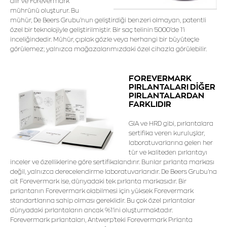
alır ve Forevermark
mührünü oluşturur. Bu
mühür, De Beers Grubu’nun geliştirdiği benzeri olmayan, patentli
özel bir teknolojiyle geliştirilmiştir. Bir saç telinin 5000’de 1’i
inceliğindedir. Mühür, çıplak gözle veya herhangi bir büyüteçle
görülemez; yalnızca mağazalarımızdaki özel cihazla görülebilir.
FOREVERMARK
PIRLANTALARI DİĞER
PIRLANTALARDAN
FARKLIDIR
GIA ve HRD gibi, pırlantalara
sertifika veren kuruluşlar,
laboratuvarlarına gelen her
tür ve kaliteden pırlantayı
inceler ve özelliklerine göre sertifikalandırır. Bunlar pırlanta markası
değil, yalnızca derecelendirme laboratuvarlarıdır. De Beers Grubu'na
ait Forevermark ise, dünyadaki tek pırlanta markasıdır. Bir
pırlantanın Forevermark olabilmesi için yüksek Forevermark
standartlarına sahip olması gereklidir. Bu çok özel pırlantalar
dünyadaki pırlantaların ancak %1'ini oluşturmaktadır.
Forevermark pırlantaları, Antwerp'teki Forevermark Pırlanta