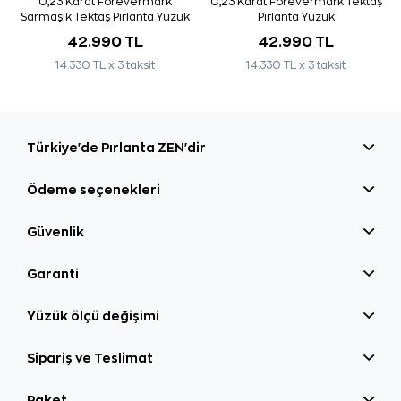
0,23 Karat Forevermark
0,23 Karat Forevermark Tektaş
Sarmaşık Tektaş Pırlanta Yüzük
Pırlanta Yüzük
42.990 TL
42.990 TL
14.330 TL x 3 taksit
14.330 TL x 3 taksit
Türkiye'de Pırlanta ZEN'dir
Ödeme seçenekleri
Güvenlik
Garanti
Yüzük ölçü değişimi
Sipariş ve Teslimat
Paket