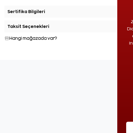
Sertifika Bilgileri
+
Z
Taksit Seçenekleri
+
Di
Hangi mağazada var?
i