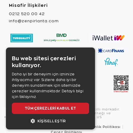
Misafir İlişkileri
0212 520 00 42
info@zenpirlanta.com
Bu web sitesi çerezleri
kullanıyor.
Daha iyi bir deneyim için izninize
ihtiyacımız var. Sizlere daha iyi bir
deneyim sunabilmek için sitemizde
çerezler kullanılmaktadır.
Detaylı bilgi
için tıklayınız.
TÜM ÇEREZLERI KABUL ET
Copyright © 2026, Zen Diamond tescilli markadır.
Zen Diamond Birleşmiş Markalar Derneği ve
Turquality Destek Programı üyesidir. US
KIŞISELLEŞTIR
Kullanım Şartları
Gizlilik İlkeleri
Güvenlik Politikası
Çerez Politikası