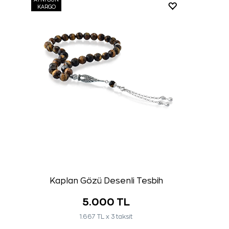
AYNI GÜN
KARGO
Kaplan Gözü Desenli Tesbih
5.000 TL
1.667 TL x 3 taksit