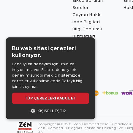
Sıkça Sorulan
Elma
Sorular
Hak
Cayma Hakkı
İade Bilgileri
Bilgi Toplumu
Hizmetleri
Bu web sitesi çerezleri
kullanıyor.
Daha iyi bir deneyim için izninize
ihtiyacımız var. Sizlere daha iyi bir
deneyim sunabilmek için sitemizde
çerezler kullanılmaktadır.
Detaylı bilgi
için tıklayınız.
TÜM ÇEREZLERI KABUL ET
KIŞISELLEŞTIR
Copyright © 2026, Zen Diamond tescilli markadır.
Zen Diamond Birleşmiş Markalar Derneği ve Turqu
US