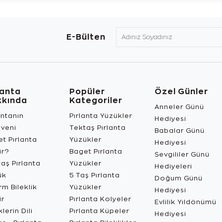
E-Bülten
lanta
Popüler
Özel Günler
kkında
Kategoriler
Anneler Günü
antanın
Pırlanta Yüzükler
Hediyesi
üveni
Tektaş Pırlanta
Babalar Günü
t Pırlanta
Yüzükler
Hediyesi
ir?
Baget Pırlanta
Sevgililer Günü
aş Pırlanta
Yüzükler
Hediyeleri
ük
5 Taş Pırlanta
Doğum Günü
m Bileklik
Yüzükler
Hediyesi
ir
Pırlanta Kolyeler
Evlilik Yıldönümü
lerin Dili
Pırlanta Küpeler
Hediyesi