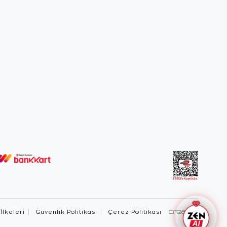
 İlkeleri
Güvenlik Politikası
Çerez Politikası