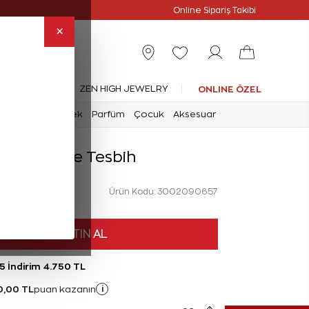
slimat
Online Özel
Online Sipariş Takibi
×
leksiyonlar
ZEN HIGH JEWELRY
ONLINE ÖZEL
mark
Saat
Erkek
Parfüm
Çocuk
Aksesuar
ellow Jade Tesbih
Ürün Kodu: 3002090657
HEMEN SATIN AL
5 İndirim 4.750 TL
0,00 TL
i
puan kazanın