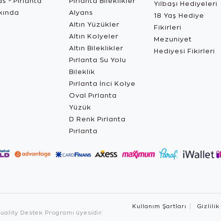
s - Pırlanta
Pırlanta Bileklikler
Yılbaşı Hediyeleri
kında
Alyans
18 Yaş Hediye
Altın Yüzükler
Fikirleri
Altın Kolyeler
Mezuniyet
Altın Bileklikler
Hediyesi Fikirleri
Pırlanta Su Yolu
Bileklik
Pırlanta İnci Kolye
Oval Pırlanta
Yüzük
D Renk Pırlanta
Pırlanta
Kullanım Şartları
Gizlilik
ality Destek Programı üyesidir.