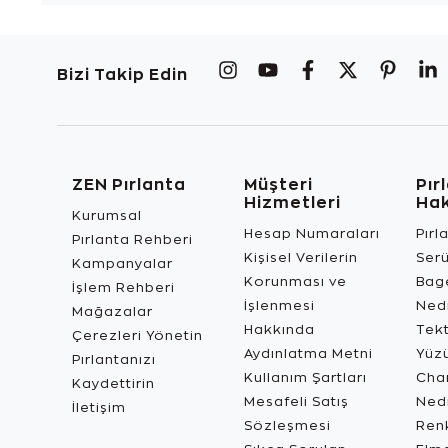
Bizi Takip Edin
ZEN Pırlanta
Müşteri
Pır
Hizmetleri
Ha
Kurumsal
Hesap Numaraları
Pırl
Pırlanta Rehberi
Kişisel Verilerin
Ser
Kampanyalar
Korunması ve
Bage
İşlem Rehberi
İşlenmesi
Ned
Mağazalar
Hakkında
Tekt
Çerezleri Yönetin
Aydınlatma Metni
Yüz
Pırlantanızı
Kullanım Şartları
Char
Kaydettirin
Mesafeli Satış
Ned
İletişim
Sözleşmesi
Renk