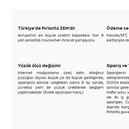
Türkiye'de Pırlanta ZEN'dir
Ödeme se
Avrupa'nın en büyük üretim kapasitesi. Son 9
Havale/EFT
yılın pırlantalı mücevher ihracat şampiyonu.
kartlarıyla al
Yüzük ölçü değişimi
Sipariş ve
İnternet mağazasına özel, satın aldığınız
Siparişler
yüzüğün ölçüsü küçük ya da büyük geldiğinde,
detaylarınd
siparişiniz elinize ulaştıktan sonra 6 ay içinde,
13.00'a kada
ücretsiz yeni bir yüzük üretilerek değişim
sonrası gelen
yapılmaktadır. (Evlilik alyansları hariç.)
Hafta sonu v
de ilk iş g
siparişler, 
dışında karg
Pırlanta güve