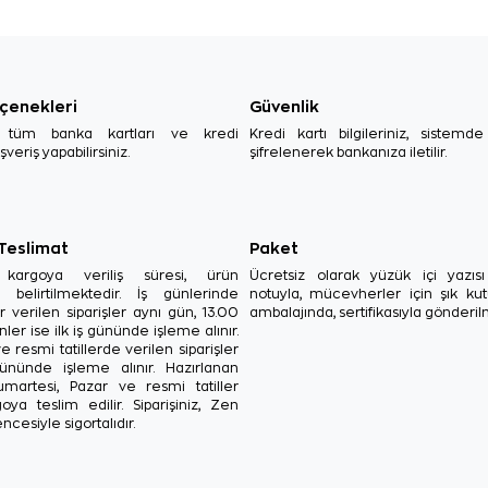
çenekleri
Güvenlik
, tüm banka kartları ve kredi
Kredi kartı bilgileriniz, sistemd
ışveriş yapabilirsiniz.
şifrelenerek bankanıza iletilir.
 Teslimat
Paket
in kargoya veriliş süresi, ürün
Ücretsiz olarak yüzük içi yazı
a belirtilmektedir. İş günlerinde
notuyla, mücevherler için şık ku
r verilen siparişler aynı gün, 13.00
ambalajında, sertifikasıyla gönderil
ler ise ilk iş gününde işleme alınır.
e resmi tatillerde verilen siparişler
ününde işleme alınır. Hazırlanan
Cumartesi, Pazar ve resmi tatiller
oya teslim edilir. Siparişiniz, Zen
ncesiyle sigortalıdır.