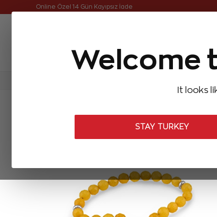
Online Özel 14 Gün Kayıpsız İade
Welcome t
FIRSATLAR
Aynı Gün Kargo
Çok Satanlar
Baget Pırlantalar
Pırlanta Yüzükler
Pırlanta K
It looks l
ANASAYFA
Zen Erkek Koleksiyonu
Tesbihler
Yellow Jade Tes
STAY TURKEY