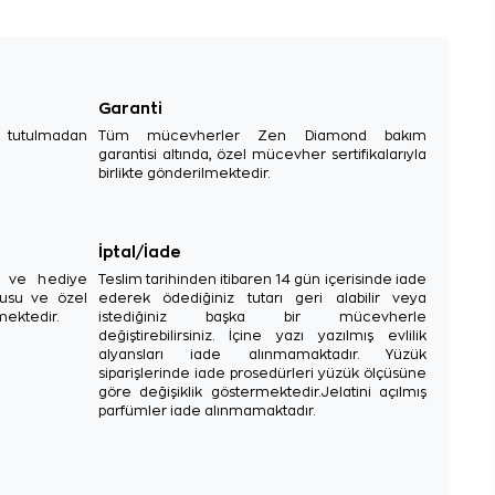
Garanti
e tutulmadan
Tüm mücevherler Zen Diamond bakım
garantisi altında, özel mücevher sertifikalarıyla
birlikte gönderilmektedir.
İptal/İade
sı ve hediye
Teslim tarihinden itibaren 14 gün içerisinde iade
tusu ve özel
ederek ödediğiniz tutarı geri alabilir veya
mektedir.
istediğiniz başka bir mücevherle
değiştirebilirsiniz. İçine yazı yazılmış evlilik
alyansları iade alınmamaktadır. Yüzük
siparişlerinde iade prosedürleri yüzük ölçüsüne
göre değişiklik göstermektedir.Jelatini açılmış
parfümler iade alınmamaktadır.