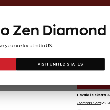
Online Özel Ücretsiz ve Sigortalı Te
o Zen Diamond
Hediye Önerileri
Evlilik Teklifi
Setler
Özel Ko
olyeler
Pırlanta Küpeler
Pırlanta Bileklikler
Zen Alyans
Forever
ike you are located in US.
bih
Y
AYNI GÜN
KARGO
VISIT UNITED STATES
5.000 TL
Havale ile ekstra %
25
Diamond Card
ile