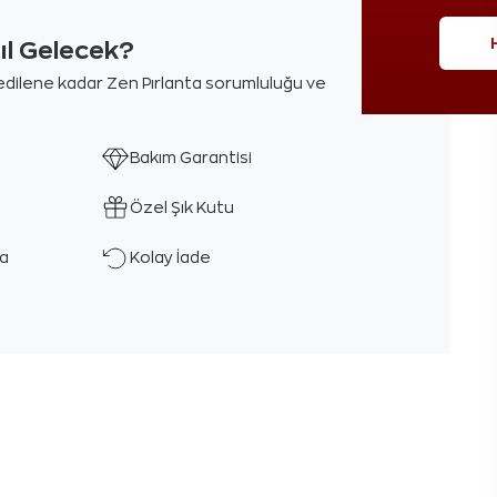
sıl Gelecek?
m edilene kadar Zen Pırlanta sorumluluğu ve
Bakım Garantisi
Özel Şık Kutu
ka
Kolay İade