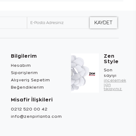
Bilgilerim
Zen
Style
Hesabım
Son
Siparişlerim
sayıyı
Alışveriş Sepetim
incelemek
için
Beğendiklerim
tıklayınız.
Misafir İlişkileri
0212 520 00 42
info@zenpirlanta.com