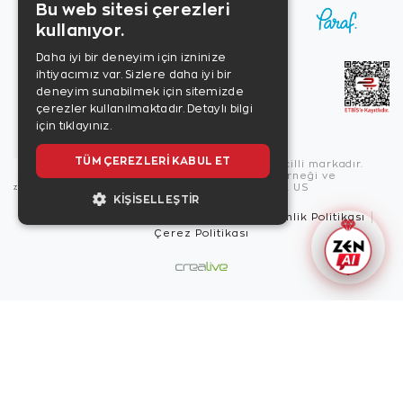
Bu web sitesi çerezleri
kullanıyor.
Daha iyi bir deneyim için izninize
ihtiyacımız var. Sizlere daha iyi bir
deneyim sunabilmek için sitemizde
çerezler kullanılmaktadır.
Detaylı bilgi
için tıklayınız.
TÜM ÇEREZLERI KABUL ET
Copyright © 2026, Zen Diamond tescilli markadır.
Zen Diamond Birleşmiş Markalar Derneği ve
Turquality Destek Programı üyesidir. US
KIŞISELLEŞTIR
Kullanım Şartları
Gizlilik İlkeleri
Güvenlik Politikası
Çerez Politikası