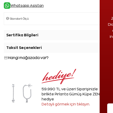
Whatsapp Asistan
Z
Di
Sertifika Bilgileri
+
i
Taksit Seçenekleri
+
Hangi mağazada var?
59.990 TL ve üzeri Siparişinizle
birlikte Pırlanta Gümüş Küpe ZEN'den
hediye
Detaylı görmek için tıklayın.