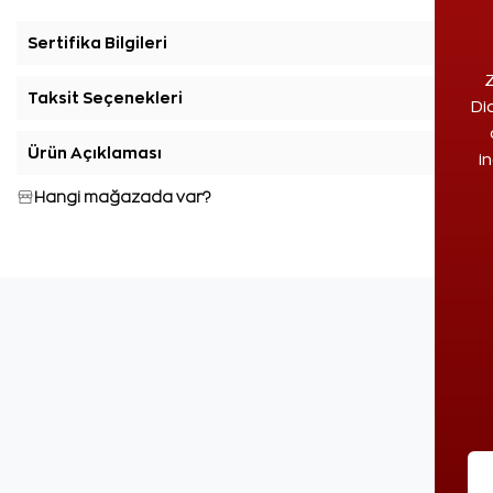
Sertifika Bilgileri
+
Z
Taksit Seçenekleri
+
Di
Ürün Açıklaması
+
i
Hangi mağazada var?