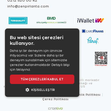
0212 520 00 42
info@zenpirlanta.com
Bu web sitesi çerezleri
kullanıyor.
Daha iyi bir deneyim için izninize
ihtiyacımız var. Sizlere daha iyi bir
deneyim sunabilmek için sitemizde
çerezler kullanılmaktadır.
Detaylı bilgi
için tıklayınız.
TÜM ÇEREZLERI KABUL ET
Copyright © 2026, Zen Diamond tescilli markadır.
Zen Diamond Birleşmiş Markalar Derneği ve
Turquality Destek Programı üyesidir. US
KIŞISELLEŞTIR
Kullanım Şartları
Gizlilik İlkeleri
Güvenlik Politikası
Çerez Politikası