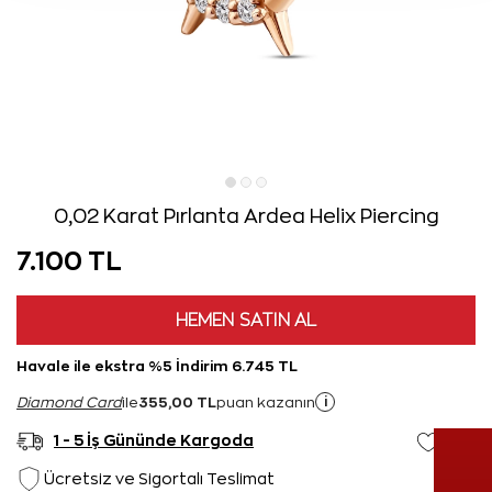
0,02 Karat Pırlanta Ardea Helix Piercing
7.100 TL
HEMEN SATIN AL
Havale ile ekstra %5 İndirim 6.745 TL
355,00 TL
i
Diamond Card
ile
puan kazanın
1 - 5 İş Gününde Kargoda
Ücretsiz ve Sigortalı Teslimat