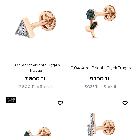
0,04 Karat Pırlanta Üçgen
0,04 Karat Pırlanta Çiçek Tragus
Tragus
7.800 TL
9.100 TL
2.600 TL x 3 taksit
3.033 TL x 3 taksit
AYNI GÜN
KARGO