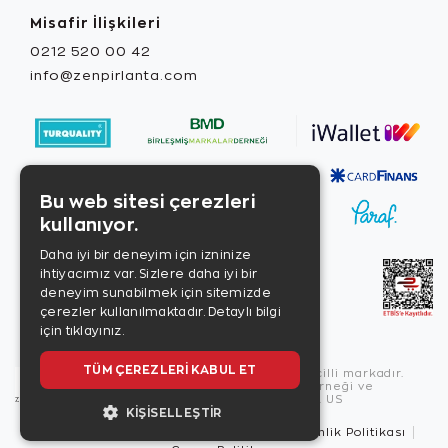
Misafir İlişkileri
0212 520 00 42
info@zenpirlanta.com
Bu web sitesi çerezleri
kullanıyor.
Daha iyi bir deneyim için izninize
ihtiyacımız var. Sizlere daha iyi bir
deneyim sunabilmek için sitemizde
çerezler kullanılmaktadır.
Detaylı bilgi
için tıklayınız.
TÜM ÇEREZLERI KABUL ET
Copyright © 2026, Zen Diamond tescilli markadır.
Zen Diamond Birleşmiş Markalar Derneği ve
Turquality Destek Programı üyesidir. US
KIŞISELLEŞTIR
Kullanım Şartları
Gizlilik İlkeleri
Güvenlik Politikası