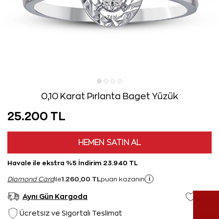
0,10 Karat Pırlanta Baget Yüzük
25.200 TL
HEMEN SATIN AL
Havale ile ekstra %5 İndirim 23.940 TL
1.260,00 TL
i
Diamond Card
ile
puan kazanın
Aynı Gün Kargoda
Ücretsiz ve Sigortalı Teslimat