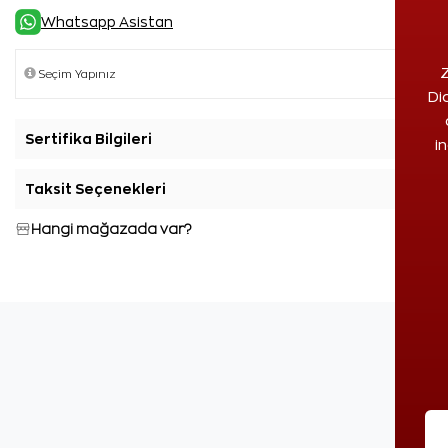
Whatsapp Asistan
Z
Di
Sertifika Bilgileri
+
i
Taksit Seçenekleri
+
Hangi mağazada var?