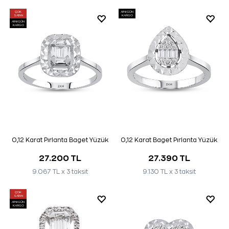
ÇOK
AYNI GÜN
SATAN
KARGO
AYNI GÜN
KARGO
0,12 Karat Pırlanta Baget Yüzük
0,12 Karat Baget Pırlanta Yüzük
27.200 TL
27.390 TL
9.067 TL x 3 taksit
9.130 TL x 3 taksit
ÇOK
SATAN
AYNI GÜN
KARGO