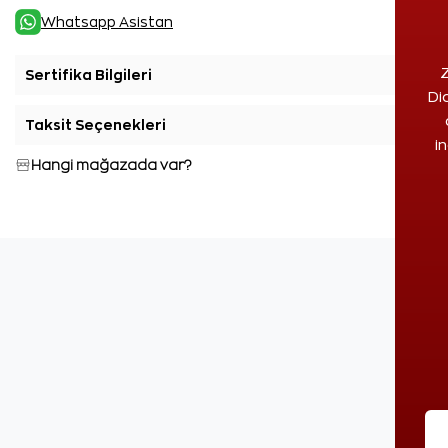
Whatsapp Asistan
Z
Sertifika Bilgileri
+
Di
Taksit Seçenekleri
+
i
Hangi mağazada var?