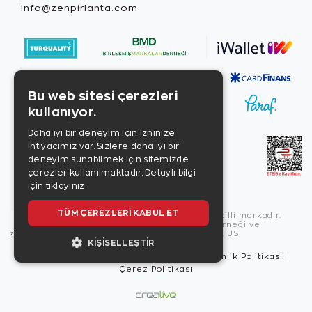
info@zenpirlanta.com
Bu web sitesi çerezleri
kullanıyor.
Daha iyi bir deneyim için izninize
ihtiyacımız var. Sizlere daha iyi bir
deneyim sunabilmek için sitemizde
çerezler kullanılmaktadır.
Detaylı bilgi
için tıklayınız.
TÜM ÇEREZLERI KABUL ET
Copyright © 2026, Zen Diamond tescilli markadır.
Zen Diamond Birleşmiş Markalar Derneği ve
Turquality Destek Programı üyesidir. US
KIŞISELLEŞTIR
Kullanım Şartları
Gizlilik İlkeleri
Güvenlik Politikası
Çerez Politikası