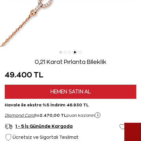
0,21 Karat Pırlanta Bileklik
49.400 TL
HEMEN SATIN AL
Havale ile ekstra %5 İndirim 46.930 TL
2.470,00 TL
i
Diamond Card
ile
puan kazanın
1 - 5 İş Gününde Kargoda
Ücretsiz ve Sigortalı Teslimat