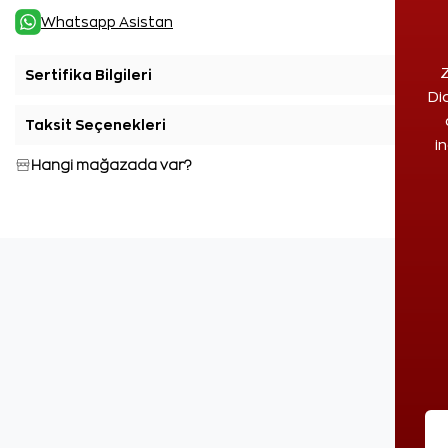
Whatsapp Asistan
Z
Sertifika Bilgileri
+
Di
Taksit Seçenekleri
+
i
Hangi mağazada var?