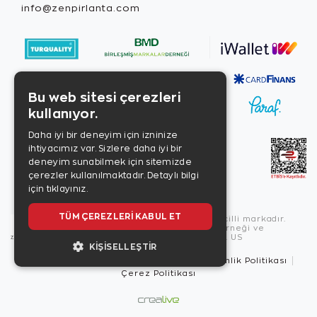
info@zenpirlanta.com
Bu web sitesi çerezleri
kullanıyor.
Daha iyi bir deneyim için izninize
ihtiyacımız var. Sizlere daha iyi bir
deneyim sunabilmek için sitemizde
çerezler kullanılmaktadır.
Detaylı bilgi
için tıklayınız.
TÜM ÇEREZLERI KABUL ET
Copyright © 2026, Zen Diamond tescilli markadır.
Zen Diamond Birleşmiş Markalar Derneği ve
Turquality Destek Programı üyesidir. US
KIŞISELLEŞTIR
Kullanım Şartları
Gizlilik İlkeleri
Güvenlik Politikası
Çerez Politikası