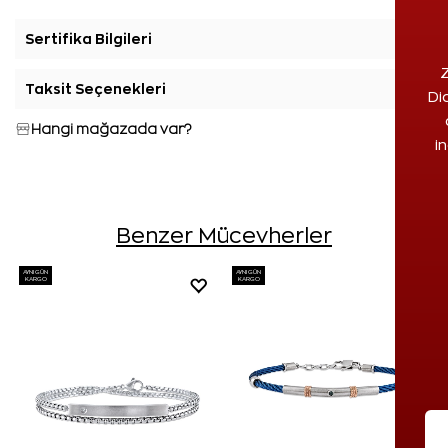
Sertifika Bilgileri
+
Z
Taksit Seçenekleri
+
Di
Hangi mağazada var?
i
Benzer Mücevherler
AYNI GÜN
AYNI GÜN
KARGO
KARGO