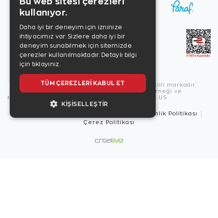
Bu web sitesi çerezleri
kullanıyor.
Daha iyi bir deneyim için izninize
ihtiyacımız var. Sizlere daha iyi bir
deneyim sunabilmek için sitemizde
çerezler kullanılmaktadır.
Detaylı bilgi
için tıklayınız.
TÜM ÇEREZLERI KABUL ET
Copyright © 2026, Zen Diamond tescilli markadır.
Zen Diamond Birleşmiş Markalar Derneği ve
Turquality Destek Programı üyesidir. US
KIŞISELLEŞTIR
Kullanım Şartları
Gizlilik İlkeleri
Güvenlik Politikası
Çerez Politikası