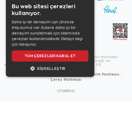
Bu web sitesi çerezleri
kullanıyor.
Daha iyi bir deneyim için izninize
ihtiyacımız var. Sizlere daha iyi bir
deneyim sunabilmek için sitemizde
çerezler kullanılmaktadır.
Detaylı bilgi
için tıklayınız.
TÜM ÇEREZLERI KABUL ET
Copyright © 2026, Zen Diamond tescilli markadır.
Zen Diamond Birleşmiş Markalar Derneği ve
Turquality Destek Programı üyesidir. US
KIŞISELLEŞTIR
Kullanım Şartları
Gizlilik İlkeleri
Güvenlik Politikası
Çerez Politikası