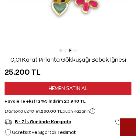
0,01 Karat Pırlanta Gökkuşağı Bebek İğnesi
25.200 TL
HEMEN SATIN AL
Havale ile ekstra %5 İndirim 23.940 TL
1.260,00 TL
i
Diamond Card
ile
puan kazanın
5 - 7 İş Gününde Kargoda
Ücretsiz ve Sigortalı Teslimat