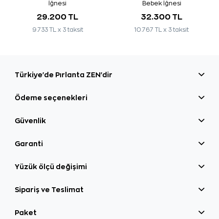
İğnesi
Bebek İğnesi
29.200 TL
32.300 TL
9.733 TL x 3 taksit
10.767 TL x 3 taksit
Türkiye'de Pırlanta ZEN'dir
Ödeme seçenekleri
Güvenlik
Garanti
Yüzük ölçü değişimi
Sipariş ve Teslimat
Paket