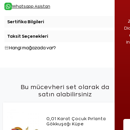
Whatsapp Asistan
Z
Sertifika Bilgileri
+
Di
Taksit Seçenekleri
+
i
Hangi mağazada var?
Bu mücevheri set olarak da
satın alabilirsiniz
0,01 Karat Çocuk Pırlanta
Gökkuşağı Küpe