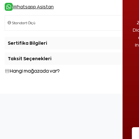
Whatsapp Asistan
Z
Di
Sertifika Bilgileri
+
i
Taksit Seçenekleri
+
Hangi mağazada var?