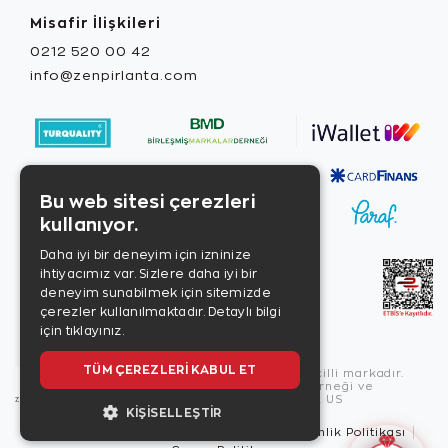
Misafir İlişkileri
0212 520 00 42
info@zenpirlanta.com
Bu web sitesi çerezleri
kullanıyor.
Daha iyi bir deneyim için izninize
ihtiyacımız var. Sizlere daha iyi bir
deneyim sunabilmek için sitemizde
çerezler kullanılmaktadır.
Detaylı bilgi
için tıklayınız.
TÜM ÇEREZLERI KABUL ET
Copyright © 2026, Zen Diamond tescilli markadır.
Zen Diamond Birleşmiş Markalar Derneği ve
Turquality Destek Programı üyesidir. US
KIŞISELLEŞTIR
Kullanım Şartları
Gizlilik İlkeleri
Güvenlik Politikası