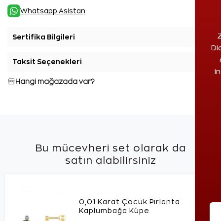
Whatsapp Asistan
Z
Sertifika Bilgileri
+
Di
Taksit Seçenekleri
+
i
Hangi mağazada var?
Bu mücevheri set olarak da
satın alabilirsiniz
0,01 Karat Çocuk Pırlanta
Kaplumbağa Küpe