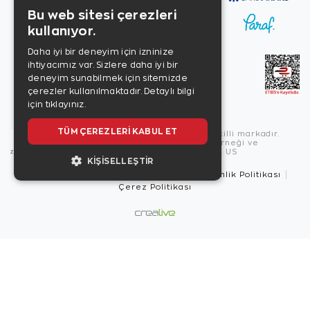
Bu web sitesi çerezleri
kullanıyor.
Daha iyi bir deneyim için izninize
ihtiyacımız var. Sizlere daha iyi bir
deneyim sunabilmek için sitemizde
çerezler kullanılmaktadır.
Detaylı bilgi
için tıklayınız.
TÜM ÇEREZLERI KABUL ET
Copyright © 2026, Zen Diamond tescilli markadır.
Zen Diamond Birleşmiş Markalar Derneği ve
Turquality Destek Programı üyesidir. US
KIŞISELLEŞTIR
Kullanım Şartları
Gizlilik İlkeleri
Güvenlik Politikası
Çerez Politikası