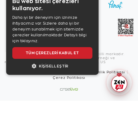
Bu web sitesi çerezleri
kullanıyor.
Daha iyi bir deneyim için izninize
ihtiyacımız var. Sizlere daha iyi bir
deneyim sunabilmek için sitemizde
çerezler kullanılmaktadır.
Detaylı bilgi
için tıklayınız.
TÜM ÇEREZLERI KABUL ET
Copyright © 2026, Zen Diamond tescilli markadır.
Zen Diamond Birleşmiş Markalar Derneği ve
Turquality Destek Programı üyesidir. US
KIŞISELLEŞTIR
Kullanım Şartları
Gizlilik İlkeleri
Güvenlik Politikası
Çerez Politikası