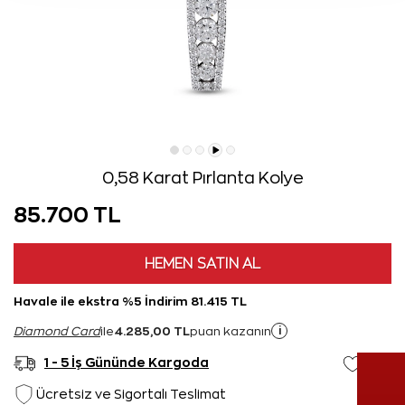
0,58 Karat Pırlanta Kolye
85.700 TL
HEMEN SATIN AL
Havale ile ekstra %5 İndirim 81.415 TL
4.285,00 TL
i
Diamond Card
ile
puan kazanın
1 - 5 İş Gününde Kargoda
Ücretsiz ve Sigortalı Teslimat