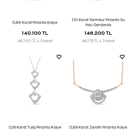
1,10 Karat Yarımtur Pırlanta Su
0,66 Karat Pırlanta Kolye
Yolu Gerdanlık
140.100 TL
146.200 TL
46.700 TL x 3 taksit
48.733 TL x 3 taksit
0,18 Karat Tulip Pırlanta Kolye
0,68 Karat Zenith Pırlanta Kolye