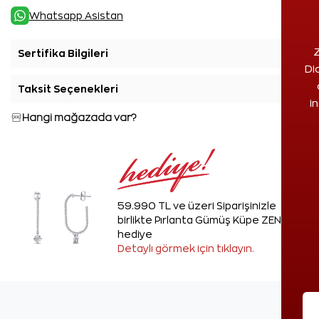
Whatsapp Asistan
Z
Sertifika Bilgileri
+
Di
Taksit Seçenekleri
+
i
Hangi mağazada var?
59.990 TL ve üzeri Siparişinizle
birlikte Pırlanta Gümüş Küpe ZEN'den
hediye
Detaylı görmek için tıklayın.