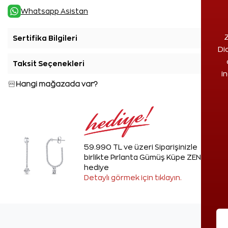
Whatsapp Asistan
Z
Sertifika Bilgileri
+
Di
Taksit Seçenekleri
+
i
Hangi mağazada var?
59.990 TL ve üzeri Siparişinizle
birlikte Pırlanta Gümüş Küpe ZEN'den
hediye
Detaylı görmek için tıklayın.