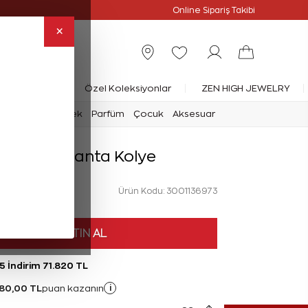
slimat
Online Özel
Online Sipariş Takibi
×
rlanta Yüzük
Özel Koleksiyonlar
ZEN HIGH JEWELRY
mark
Saat
Erkek
Parfüm
Çocuk
Aksesuar
 Karat Pırlanta Kolye
Ürün Kodu: 3001136973
HEMEN SATIN AL
5 İndirim 71.820 TL
80,00 TL
i
puan kazanın