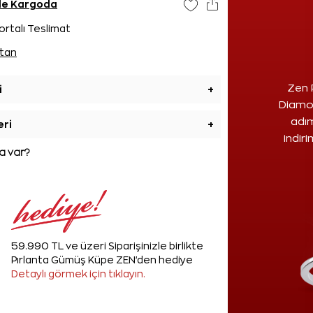
nde Kargoda
ortalı Teslimat
tan
Zen 
i
+
Diamon
adım
eri
+
indir
 var?
59.990 TL ve üzeri Siparişinizle birlikte
Pırlanta Gümüş Küpe ZEN'den hediye
Detaylı görmek için tıklayın.