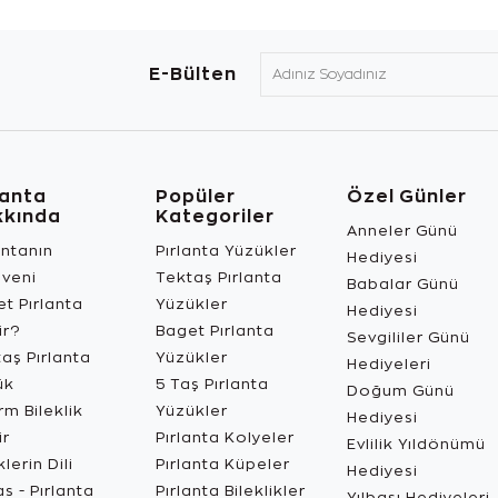
E-Bülten
lanta
Popüler
Özel Günler
kkında
Kategoriler
Anneler Günü
antanın
Pırlanta Yüzükler
Hediyesi
üveni
Tektaş Pırlanta
Babalar Günü
t Pırlanta
Yüzükler
Hediyesi
ir?
Baget Pırlanta
Sevgililer Günü
aş Pırlanta
Yüzükler
Hediyeleri
ük
5 Taş Pırlanta
Doğum Günü
m Bileklik
Yüzükler
Hediyesi
ir
Pırlanta Kolyeler
Evlilik Yıldönümü
lerin Dili
Pırlanta Küpeler
Hediyesi
s - Pırlanta
Pırlanta Bileklikler
Yılbaşı Hediyeleri