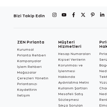
Bizi Takip Edin
ZEN Pırlanta
Müşteri
Pır
Hizmetleri
Ha
Kurumsal
Hesap Numaraları
Pırl
Pırlanta Rehberi
Kişisel Verilerin
Ser
Kampanyalar
Korunması ve
Bage
İşlem Rehberi
İşlenmesi
Ned
Mağazalar
Hakkında
Tekt
Çerezleri Yönetin
Aydınlatma Metni
Yüz
Pırlantanızı
Kullanım Şartları
Char
Kaydettirin
Mesafeli Satış
Ned
İletişim
Sözleşmesi
Renk
Sıkça Sorulan
Elma