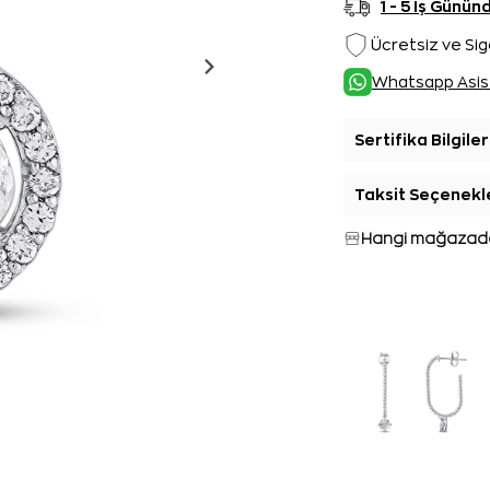
1 - 5 İş Günü
Ücretsiz ve Sig
Whatsapp Asis
Sertifika Bilgiler
Taksit Seçenekl
Hangi mağazada