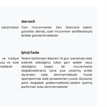
Garanti
e tutulmadan
Tüm mücevherler Zen Diamond bakım
garantisi altında, özel mücevher sertifikalarıyla
birlikte gönderilmektedir.
İptal/İade
sı ve hediye
Teslim tarihinden itibaren 14 gün içerisinde iade
tusu ve özel
ederek ödediğiniz tutarı geri alabilir veya
mektedir.
istediğiniz başka bir mücevherle
değiştirebilirsiniz. İçine yazı yazılmış evlilik
alyansları iade alınmamaktadır. Yüzük
siparişlerinde iade prosedürleri yüzük ölçüsüne
göre değişiklik göstermektedir.Jelatini açılmış
parfümler iade alınmamaktadır.