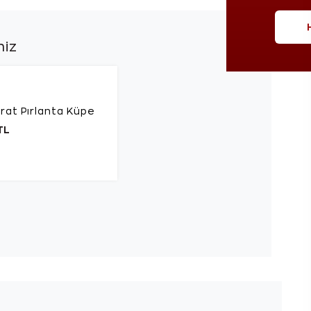
niz
rat Pırlanta Küpe
TL