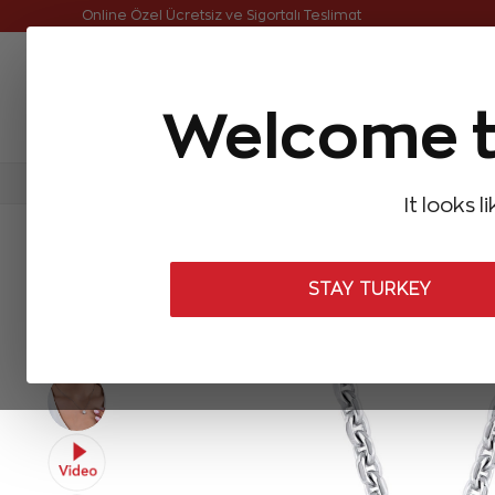
Online Özel 14 Gün Kayıpsız İade
Online Özel Ücretsiz ve Sigortalı Teslimat
Welcome t
FIRSATLAR
Aynı Gün Kargo
Çok Satanlar
Baget Pırlantalar
Pırlanta Yüzükler
Pırlanta K
It looks l
ANASAYFA
Pırlanta Kolyeler
Tasarım Pırlanta Kolyeler
0,31 Ka
STAY TURKEY