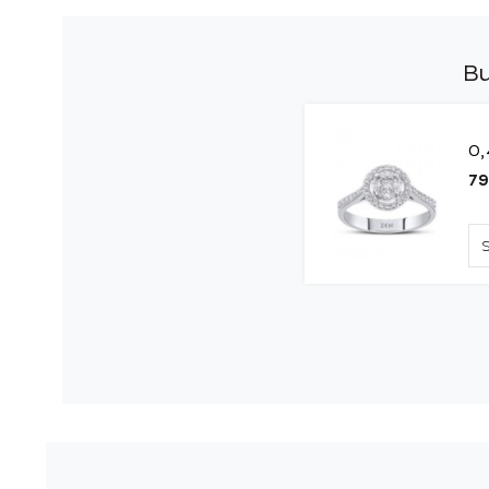
Bu
0,
79