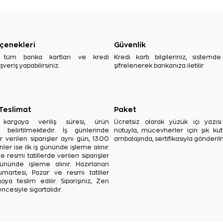
çenekleri
Güvenlik
, tüm banka kartları ve kredi
Kredi kartı bilgileriniz, sistemd
ışveriş yapabilirsiniz.
şifrelenerek bankanıza iletilir.
 Teslimat
Paket
in kargoya veriliş süresi, ürün
Ücretsiz olarak yüzük içi yazı
a belirtilmektedir. İş günlerinde
notuyla, mücevherler için şık ku
r verilen siparişler aynı gün, 13.00
ambalajında, sertifikasıyla gönderil
ler ise ilk iş gününde işleme alınır.
e resmi tatillerde verilen siparişler
ününde işleme alınır. Hazırlanan
Cumartesi, Pazar ve resmi tatiller
oya teslim edilir. Siparişiniz, Zen
ncesiyle sigortalıdır.