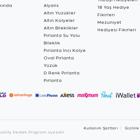
kında
Alyans
18 Yaş Hediye
Altın Yüzükler
Fikirleri
Altın Kolyeler
Mezuniyet
Altın Bileklikler
Hediyesi Fikirleri
Pırlanta Su Yolu
Bileklik
Pırlanta İnci Kolye
Oval Pırlanta
Yüzük
D Renk Pırlanta
Pırlanta
Kullanım Şartları
Gizlilik
ality Destek Programı üyesidir.