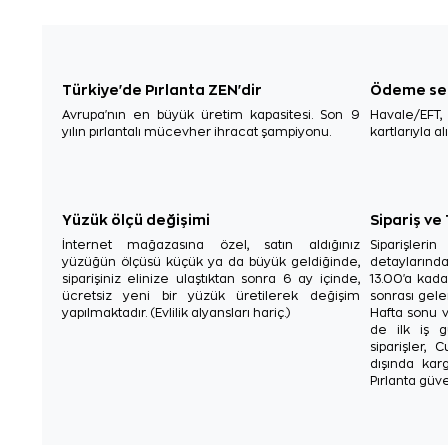
Türkiye'de Pırlanta ZEN'dir
Ödeme se
Avrupa'nın en büyük üretim kapasitesi. Son 9
Havale/EFT
yılın pırlantalı mücevher ihracat şampiyonu.
kartlarıyla al
Yüzük ölçü değişimi
Sipariş ve
İnternet mağazasına özel, satın aldığınız
Siparişler
yüzüğün ölçüsü küçük ya da büyük geldiğinde,
detaylarınd
siparişiniz elinize ulaştıktan sonra 6 ay içinde,
13.00'a kada
ücretsiz yeni bir yüzük üretilerek değişim
sonrası gelen
yapılmaktadır. (Evlilik alyansları hariç.)
Hafta sonu v
de ilk iş g
siparişler, 
dışında karg
Pırlanta güve