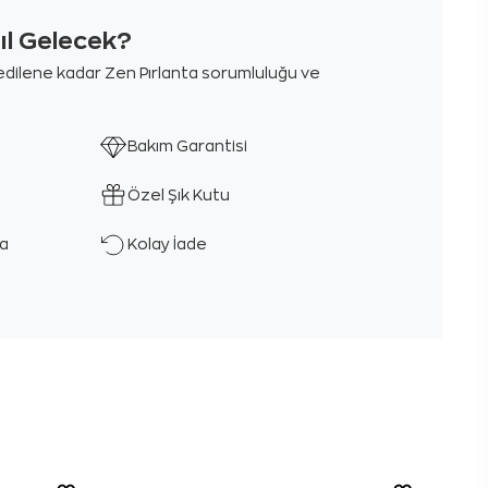
sıl Gelecek?
m edilene kadar Zen Pırlanta sorumluluğu ve
Bakım Garantisi
Özel Şık Kutu
ka
Kolay İade