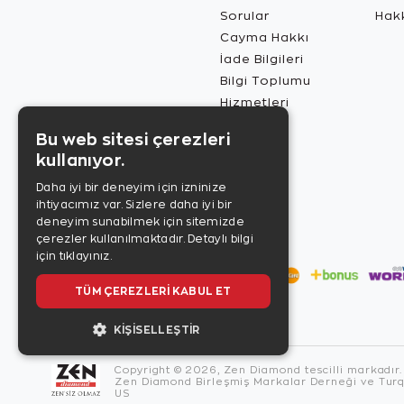
Sorular
Hak
Cayma Hakkı
İade Bilgileri
Bilgi Toplumu
Hizmetleri
Bu web sitesi çerezleri
kullanıyor.
Daha iyi bir deneyim için izninize
ihtiyacımız var. Sizlere daha iyi bir
deneyim sunabilmek için sitemizde
çerezler kullanılmaktadır.
Detaylı bilgi
için tıklayınız.
TÜM ÇEREZLERI KABUL ET
KIŞISELLEŞTIR
Copyright © 2026, Zen Diamond tescilli markadır.
Zen Diamond Birleşmiş Markalar Derneği ve Turqu
US