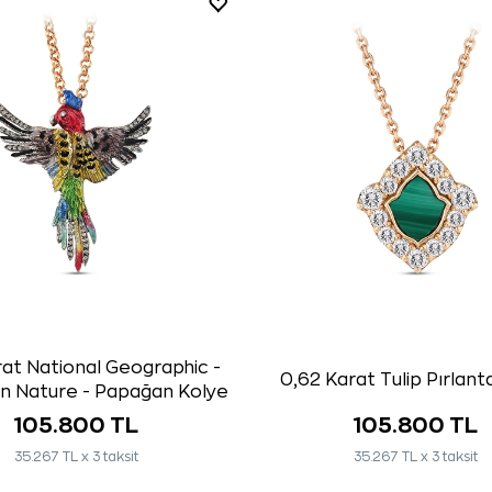
rat National Geographic -
0,62 Karat Tulip Pırlant
in Nature - Papağan Kolye
105.800 TL
105.800 TL
35.267 TL x 3 taksit
35.267 TL x 3 taksit