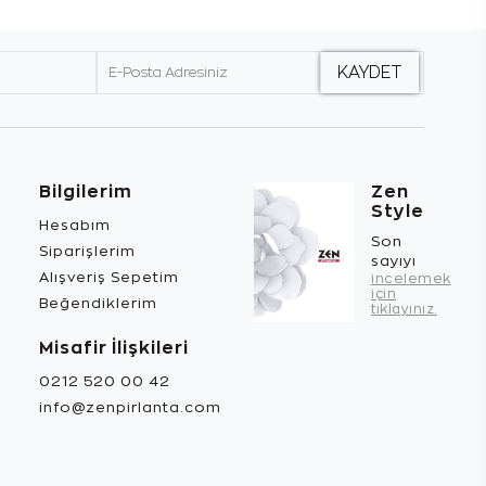
Bilgilerim
Zen
Style
Hesabım
Son
Siparişlerim
sayıyı
Alışveriş Sepetim
incelemek
için
Beğendiklerim
tıklayınız.
Misafir İlişkileri
0212 520 00 42
info@zenpirlanta.com