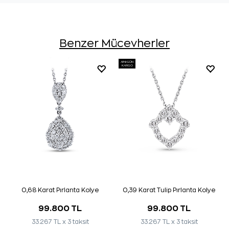
Benzer Mücevherler
AYNI GÜN
KARGO
0,68 Karat Pırlanta Kolye
0,39 Karat Tulip Pırlanta Kolye
99.800 TL
99.800 TL
33.267 TL x 3 taksit
33.267 TL x 3 taksit