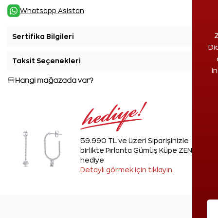
Whatsapp Asistan
Z
Sertifika Bilgileri
+
Di
Taksit Seçenekleri
+
i
Hangi mağazada var?
59.990 TL ve üzeri Siparişinizle
birlikte Pırlanta Gümüş Küpe ZEN'den
hediye
Detaylı görmek için tıklayın.