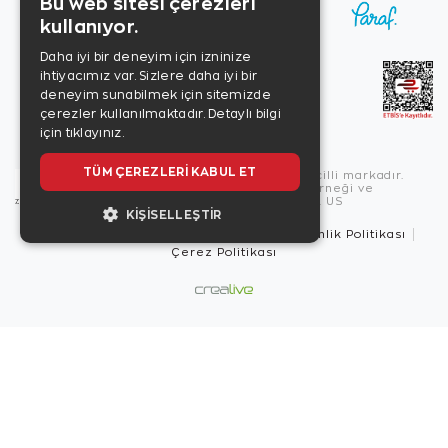
Bu web sitesi çerezleri
kullanıyor.
Daha iyi bir deneyim için izninize
ihtiyacımız var. Sizlere daha iyi bir
deneyim sunabilmek için sitemizde
çerezler kullanılmaktadır.
Detaylı bilgi
için tıklayınız.
TÜM ÇEREZLERI KABUL ET
Copyright © 2026, Zen Diamond tescilli markadır.
Zen Diamond Birleşmiş Markalar Derneği ve
Turquality Destek Programı üyesidir. US
KIŞISELLEŞTIR
Kullanım Şartları
Gizlilik İlkeleri
Güvenlik Politikası
Çerez Politikası