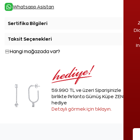
Whatsapp Asistan
Z
Sertifika Bilgileri
+
Di
Taksit Seçenekleri
+
i
Hangi mağazada var?
59.990 TL ve üzeri Siparişinizle
birlikte Pırlanta Gümüş Küpe ZEN'den
hediye
Detaylı görmek için tıklayın.