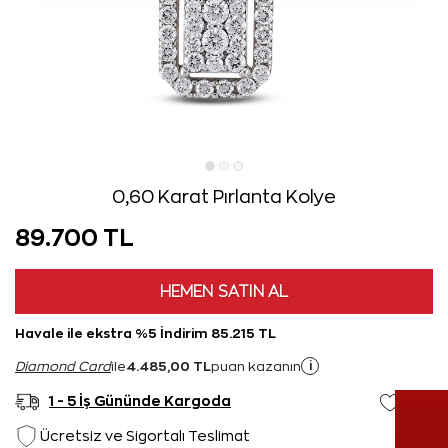
0,60 Karat Pırlanta Kolye
89.700 TL
HEMEN SATIN AL
Havale ile ekstra %5 İndirim 85.215 TL
4.485,00 TL
i
Diamond Card
ile
puan kazanın
1 - 5 İş Gününde Kargoda
Ücretsiz ve Sigortalı Teslimat