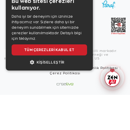
Bu web sitesi çerezleri
kullanıyor.
Daha iyi bir deneyim için izninize
ihtiyacımız var. Sizlere daha iyi bir
deneyim sunabilmek için sitemizde
çerezler kullanılmaktadır.
Detaylı bilgi
için tıklayınız.
TÜM ÇEREZLERI KABUL ET
Copyright © 2026, Zen Diamond tescilli markadır.
Zen Diamond Birleşmiş Markalar Derneği ve
Turquality Destek Programı üyesidir. US
KIŞISELLEŞTIR
Kullanım Şartları
Gizlilik İlkeleri
Güvenlik Politikası
Çerez Politikası