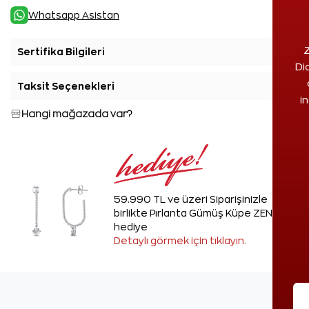
Whatsapp Asistan
Z
Sertifika Bilgileri
+
Di
Taksit Seçenekleri
+
i
Hangi mağazada var?
59.990 TL ve üzeri Siparişinizle
birlikte Pırlanta Gümüş Küpe ZEN'den
hediye
Detaylı görmek için tıklayın.