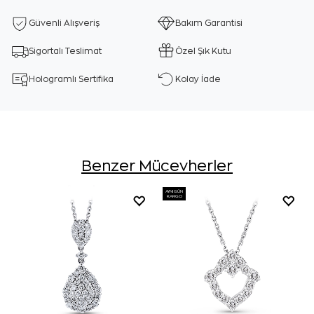
Güvenli Alışveriş
Bakım Garantisi
Sigortalı Teslimat
Özel Şık Kutu
Hologramlı Sertifika
Kolay İade
Benzer Mücevherler
AYNI GÜN
KARGO