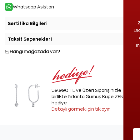
Whatsapp Asistan
Z
Sertifika Bilgileri
+
Di
Taksit Seçenekleri
+
i
Hangi mağazada var?
59.990 TL ve üzeri Siparişinizle
birlikte Pırlanta Gümüş Küpe ZEN'den
hediye
Detaylı görmek için tıklayın.