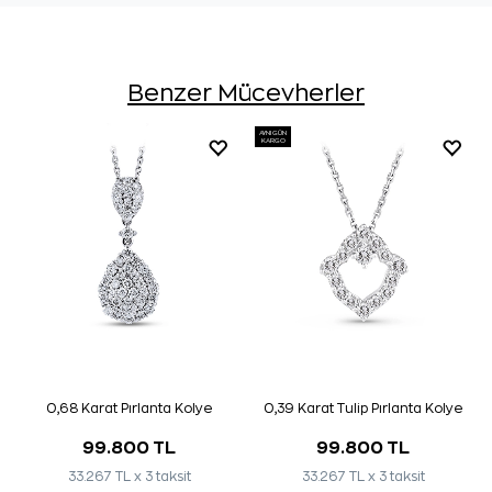
Benzer Mücevherler
AYNI GÜN
KARGO
0,68 Karat Pırlanta Kolye
0,39 Karat Tulip Pırlanta Kolye
99.800 TL
99.800 TL
33.267 TL x 3 taksit
33.267 TL x 3 taksit