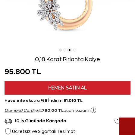
0,18 Karat Pırlanta Kolye
95.800 TL
HEMEN SATIN AL
Havale ile ekstra %5 İndirim 91.010 TL
4.790,00 TL
i
Diamond Card
ile
puan kazanın
10 İş Gününde Kargoda
Ücretsiz ve Sigortalı Teslimat