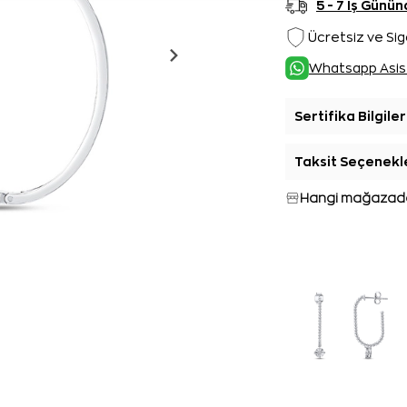
5 - 7 İş Gün
Ücretsiz ve Sig
Whatsapp Asis
Sertifika Bilgiler
Taksit Seçenekl
Hangi mağazada