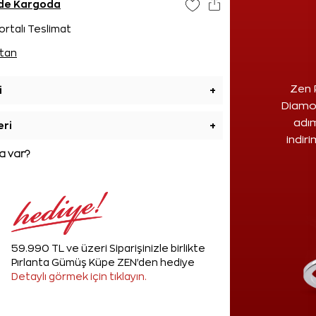
ünde Kargoda
ortalı Teslimat
tan
Zen 
i
+
Diamon
adım
eri
+
indir
 var?
59.990 TL ve üzeri Siparişinizle birlikte
Pırlanta Gümüş Küpe ZEN'den hediye
Detaylı görmek için tıklayın.