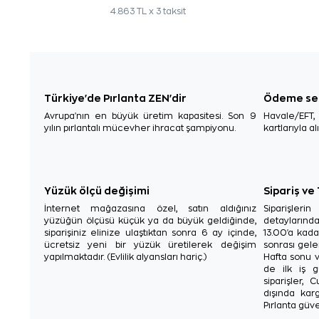
4.863 TL x 3 taksit
Türkiye'de Pırlanta ZEN'dir
Ödeme se
Avrupa'nın en büyük üretim kapasitesi. Son 9
Havale/EFT
yılın pırlantalı mücevher ihracat şampiyonu.
kartlarıyla al
Yüzük ölçü değişimi
Sipariş ve
İnternet mağazasına özel, satın aldığınız
Siparişler
yüzüğün ölçüsü küçük ya da büyük geldiğinde,
detaylarınd
siparişiniz elinize ulaştıktan sonra 6 ay içinde,
13.00'a kada
ücretsiz yeni bir yüzük üretilerek değişim
sonrası gelen
yapılmaktadır. (Evlilik alyansları hariç.)
Hafta sonu v
de ilk iş g
siparişler, 
dışında karg
Pırlanta güve