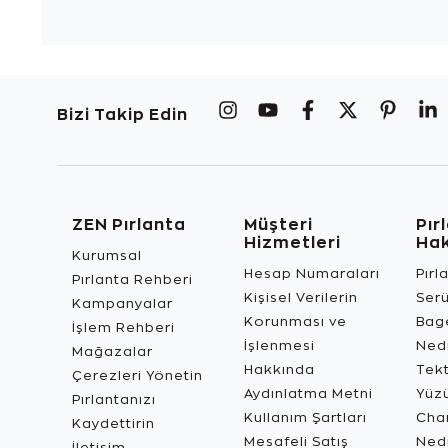
Bizi Takip Edin
ZEN Pırlanta
Müşteri
Pır
Hizmetleri
Ha
Kurumsal
Hesap Numaraları
Pırl
Pırlanta Rehberi
Kişisel Verilerin
Ser
Kampanyalar
Korunması ve
Bage
İşlem Rehberi
İşlenmesi
Ned
Mağazalar
Hakkında
Tekt
Çerezleri Yönetin
Aydınlatma Metni
Yüz
Pırlantanızı
Kullanım Şartları
Char
Kaydettirin
Mesafeli Satış
Ned
İletişim