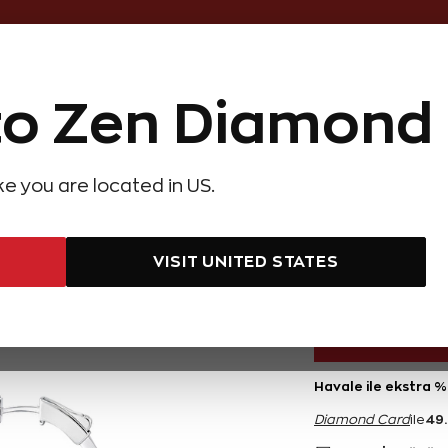
Online Özel 14 Gün Kayıpsız İade
o Zen Diamond
Hediye Önerileri
Evlilik Teklifi
Setler
Özel Ko
olyeler
Pırlanta Küpeler
Pırlanta Bileklikler
Zen Alyans
Forever
ike you are located in US.
at Pırlanta Küpe
7,8
VISIT UNITED STATES
996.900 T
Havale ile ekstra %
49
Diamond Card
ile