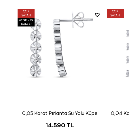
ÇOK
ÇOK
SATAN
SATAN
AYNI GÜN
KARGO
0,05 Karat Pırlanta Su Yolu Küpe
0,04 Ka
14.590 TL