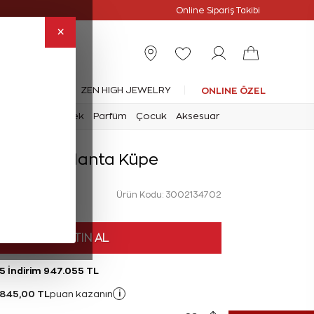
Online Özel
Online Sipariş Takibi
×
leksiyonlar
ZEN HIGH JEWELRY
ONLINE ÖZEL
mark
Saat
Erkek
Parfüm
Çocuk
Aksesuar
5 Karat Pırlanta Küpe
Ürün Kodu: 3002134702
L
HEMEN SATIN AL
5 İndirim 947.055 TL
.845,00 TL
i
puan kazanın