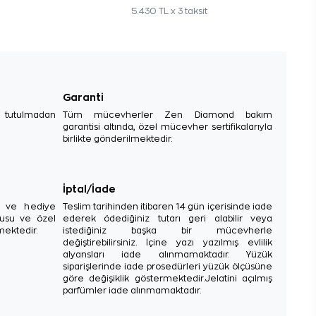
5.430 TL x 3 taksit
Garanti
e tutulmadan
Tüm mücevherler Zen Diamond bakım
garantisi altında, özel mücevher sertifikalarıyla
birlikte gönderilmektedir.
İptal/İade
sı ve hediye
Teslim tarihinden itibaren 14 gün içerisinde iade
tusu ve özel
ederek ödediğiniz tutarı geri alabilir veya
mektedir.
istediğiniz başka bir mücevherle
değiştirebilirsiniz. İçine yazı yazılmış evlilik
alyansları iade alınmamaktadır. Yüzük
siparişlerinde iade prosedürleri yüzük ölçüsüne
göre değişiklik göstermektedir.Jelatini açılmış
parfümler iade alınmamaktadır.