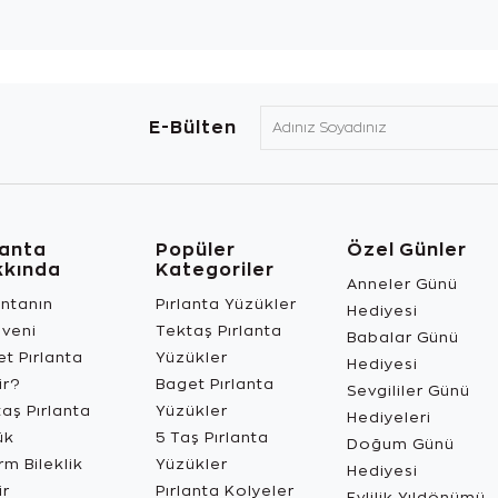
E-Bülten
lanta
Popüler
Özel Günler
kkında
Kategoriler
Anneler Günü
antanın
Pırlanta Yüzükler
Hediyesi
üveni
Tektaş Pırlanta
Babalar Günü
t Pırlanta
Yüzükler
Hediyesi
ir?
Baget Pırlanta
Sevgililer Günü
aş Pırlanta
Yüzükler
Hediyeleri
ük
5 Taş Pırlanta
Doğum Günü
m Bileklik
Yüzükler
Hediyesi
ir
Pırlanta Kolyeler
Evlilik Yıldönümü