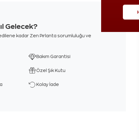
sıl Gelecek?
m edilene kadar Zen Pırlanta sorumluluğu ve
Bakım Garantisi
Özel Şık Kutu
ka
Kolay İade