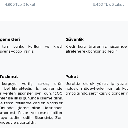
4.863 TL x 3 taksit
5.430 TL x 3 taksit
çenekleri
Güvenlik
, tüm banka kartları ve kredi
Kredi kartı bilgileriniz, sistemd
ışveriş yapabilirsiniz.
şifrelenerek bankanıza iletilir.
 Teslimat
Paket
in kargoya veriliş süresi, ürün
Ücretsiz olarak yüzük içi yazı
a belirtilmektedir. İş günlerinde
notuyla, mücevherler için şık ku
r verilen siparişler aynı gün, 13.00
ambalajında, sertifikasıyla gönderil
ler ise ilk iş gününde işleme alınır.
e resmi tatillerde verilen siparişler
ününde işleme alınır. Hazırlanan
Cumartesi, Pazar ve resmi tatiller
oya teslim edilir. Siparişiniz, Zen
ncesiyle sigortalıdır.