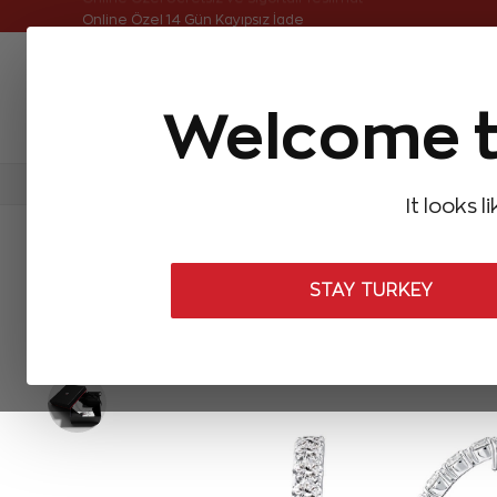
Online Özel Ücretsiz ve Sigortalı Teslimat
Online Özel 14 Gün Kayıpsız İade
Welcome t
FIRSATLAR
Aynı Gün Kargo
Çok Satanlar
Baget Pırlantalar
Pırlanta Yüzükler
Pırlanta K
It looks l
ANASAYFA
Pırlanta Küpeler
Tasarım Pırlanta Küpeler
7,85 Kar
STAY TURKEY