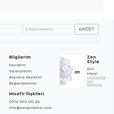
Bilgilerim
Zen
Style
Hesabım
Son
Siparişlerim
sayıyı
Alışveriş Sepetim
incelemek
için
Beğendiklerim
tıklayınız.
Misafir İlişkileri
0212 520 00 42
info@zenpirlanta.com