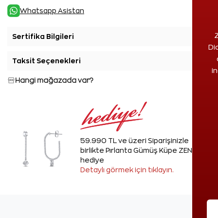
Whatsapp Asistan
Z
Sertifika Bilgileri
+
Di
Taksit Seçenekleri
+
i
Hangi mağazada var?
59.990 TL ve üzeri Siparişinizle
birlikte Pırlanta Gümüş Küpe ZEN'den
hediye
Detaylı görmek için tıklayın.