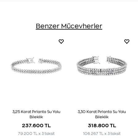
Benzer Mücevherler
3,25 Karat Pırlanta Su Yolu
3,30 Karat Pırlanta Su Yolu
Bileklik
Bileklik
237.600 TL
318.800 TL
79.200 TL x 3 taksit
106.267 TL x 3 taksit