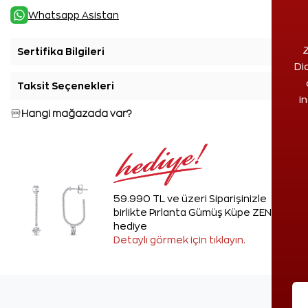
Whatsapp Asistan
Z
Sertifika Bilgileri
+
Di
Taksit Seçenekleri
+
i
Hangi mağazada var?
59.990 TL ve üzeri Siparişinizle
birlikte Pırlanta Gümüş Küpe ZEN'den
hediye
Detaylı görmek için tıklayın.