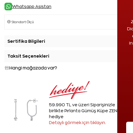
Whatsapp Asistan
Z
Di
Sertifika Bilgileri
+
i
Taksit Seçenekleri
+
Hangi mağazada var?
59.990 TL ve üzeri Siparişinizle
birlikte Pırlanta Gümüş Küpe ZEN'den
hediye
Detaylı görmek için tıklayın.