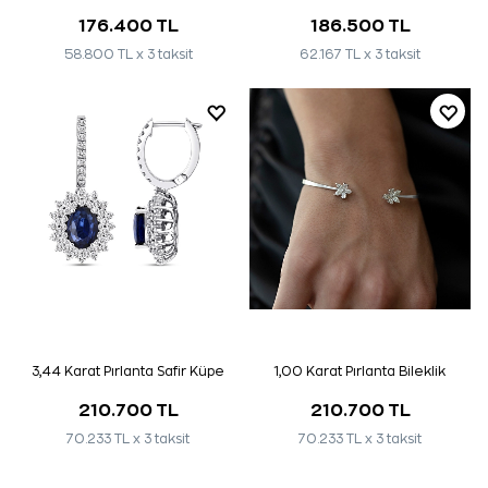
176.400 TL
186.500 TL
58.800 TL x 3 taksit
62.167 TL x 3 taksit
3,44 Karat Pırlanta Safir Küpe
1,00 Karat Pırlanta Bileklik
210.700 TL
210.700 TL
70.233 TL x 3 taksit
70.233 TL x 3 taksit