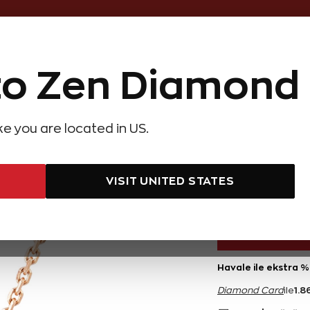
Online Özel 14 Gün Kayıpsız İade
o Zen Diamond
Hediye Önerileri
Evlilik Teklifi
Setler
Özel Ko
olyeler
Pırlanta Küpeler
Pırlanta Bileklikler
Zen Alyans
Forever
ike you are located in US.
6 Karat Pırlanta Ametist Kolye
0,76 Kar
VISIT UNITED STATES
37.300 TL
Havale ile ekstra %
1.8
Diamond Card
ile