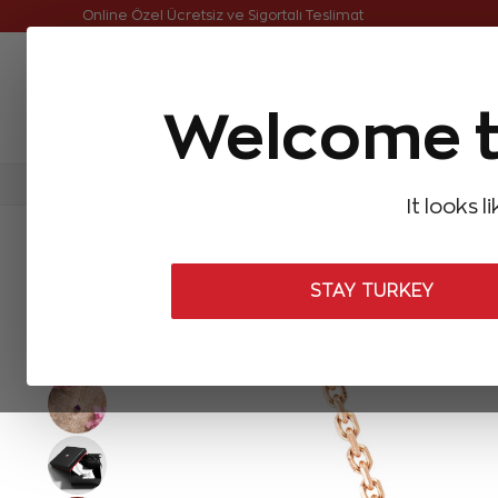
Online Özel Ücretsiz ve Sigortalı Teslimat
Welcome t
FIRSATLAR
Aynı Gün Kargo
Çok Satanlar
Baget Pırlantalar
Pırlanta Yüzükler
Pırlanta K
It looks l
ANASAYFA
Pırlanta Kolyeler
Pırlanta Renkli Taşlı Kolyeler
0,7
STAY TURKEY