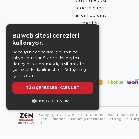
Cayma Hakkı
İade Bilgileri
Bilgi Toplumu
Hizmetleri
Bu web sitesi çerezleri
kullanıyor.
Daha iyi bir deneyim için izninize
ihtiyacımız var. Sizlere daha iyi bir
deneyim sunabilmek için sitemizde
çerezler kullanılmaktadır.
Detaylı bilgi
için tıklayınız.
TÜM ÇEREZLERI KABUL ET
KIŞISELLEŞTIR
Copyright © 2026, Zen Diamond tescilli markadır.
Zen Diamond Birleşmiş Markalar Derneği ve Turqu
US