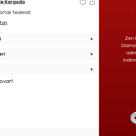
nde Kargoda
ortalı Teslimat
tan
Zen 
i
+
Diamon
adım
eri
+
indir
+
 var?