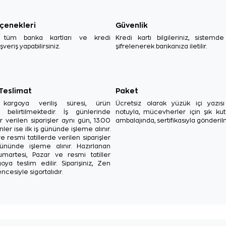
çenekleri
Güvenlik
, tüm banka kartları ve kredi
Kredi kartı bilgileriniz, sistemd
ışveriş yapabilirsiniz.
şifrelenerek bankanıza iletilir.
 Teslimat
Paket
in kargoya veriliş süresi, ürün
Ücretsiz olarak yüzük içi yazı
a belirtilmektedir. İş günlerinde
notuyla, mücevherler için şık ku
r verilen siparişler aynı gün, 13.00
ambalajında, sertifikasıyla gönderil
ler ise ilk iş gününde işleme alınır.
e resmi tatillerde verilen siparişler
ününde işleme alınır. Hazırlanan
Cumartesi, Pazar ve resmi tatiller
oya teslim edilir. Siparişiniz, Zen
ncesiyle sigortalıdır.