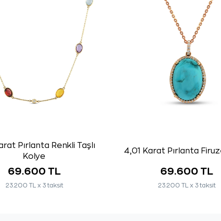
rat Pırlanta Renkli Taşlı
4,01 Karat Pırlanta Firu
Kolye
69.600 TL
69.600 TL
23.200 TL x 3 taksit
23.200 TL x 3 taksit