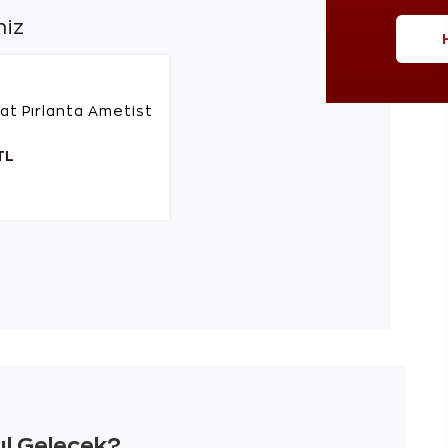
niz
rat Pırlanta Ametist
TL
sıl Gelecek?