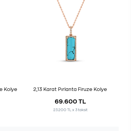
ze Kolye
2,13 Karat Pırlanta Firuze Kolye
69.600 TL
23.200 TL x 3 taksit