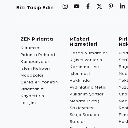
Bizi Takip Edin
ZEN Pırlanta
Müşteri
Pır
Hizmetleri
Ha
Kurumsal
Hesap Numaraları
Pırl
Pırlanta Rehberi
Kişisel Verilerin
Ser
Kampanyalar
Korunması ve
Bage
İşlem Rehberi
İşlenmesi
Ned
Mağazalar
Hakkında
Tekt
Çerezleri Yönetin
Aydınlatma Metni
Yüz
Pırlantanızı
Kullanım Şartları
Char
Kaydettirin
Mesafeli Satış
Ned
İletişim
Sözleşmesi
Renk
Sıkça Sorulan
Elma
Sorular
Hak