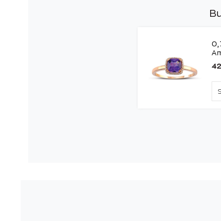
Bu
0,
Am
42