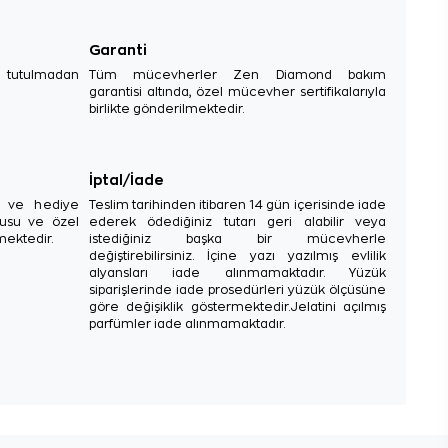
Garanti
e tutulmadan
Tüm mücevherler Zen Diamond bakım
garantisi altında, özel mücevher sertifikalarıyla
birlikte gönderilmektedir.
İptal/İade
sı ve hediye
Teslim tarihinden itibaren 14 gün içerisinde iade
tusu ve özel
ederek ödediğiniz tutarı geri alabilir veya
mektedir.
istediğiniz başka bir mücevherle
değiştirebilirsiniz. İçine yazı yazılmış evlilik
alyansları iade alınmamaktadır. Yüzük
siparişlerinde iade prosedürleri yüzük ölçüsüne
göre değişiklik göstermektedir.Jelatini açılmış
parfümler iade alınmamaktadır.