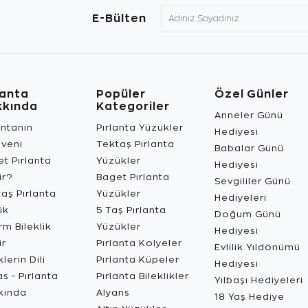
E-Bülten
lanta
Popüler
Özel Günler
kkında
Kategoriler
Anneler Günü
antanın
Pırlanta Yüzükler
Hediyesi
üveni
Tektaş Pırlanta
Babalar Günü
t Pırlanta
Yüzükler
Hediyesi
ir?
Baget Pırlanta
Sevgililer Günü
aş Pırlanta
Yüzükler
Hediyeleri
ük
5 Taş Pırlanta
Doğum Günü
m Bileklik
Yüzükler
Hediyesi
ir
Pırlanta Kolyeler
Evlilik Yıldönümü
lerin Dili
Pırlanta Küpeler
Hediyesi
s - Pırlanta
Pırlanta Bileklikler
Yılbaşı Hediyeleri
kında
Alyans
18 Yaş Hediye