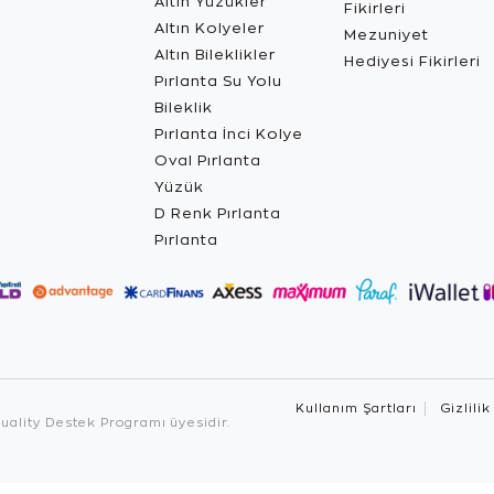
Altın Yüzükler
Fikirleri
Altın Kolyeler
Mezuniyet
Altın Bileklikler
Hediyesi Fikirleri
Pırlanta Su Yolu
Bileklik
Pırlanta İnci Kolye
Oval Pırlanta
Yüzük
D Renk Pırlanta
Pırlanta
Kullanım Şartları
Gizlilik
ality Destek Programı üyesidir.