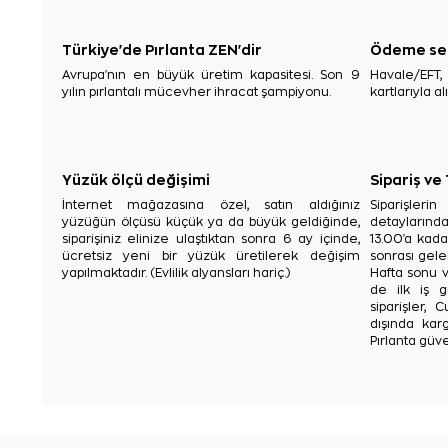
Türkiye'de Pırlanta ZEN'dir
Ödeme se
Avrupa'nın en büyük üretim kapasitesi. Son 9
Havale/EFT
yılın pırlantalı mücevher ihracat şampiyonu.
kartlarıyla al
Yüzük ölçü değişimi
Sipariş ve
İnternet mağazasına özel, satın aldığınız
Siparişler
yüzüğün ölçüsü küçük ya da büyük geldiğinde,
detaylarınd
siparişiniz elinize ulaştıktan sonra 6 ay içinde,
13.00'a kada
ücretsiz yeni bir yüzük üretilerek değişim
sonrası gelen
yapılmaktadır. (Evlilik alyansları hariç.)
Hafta sonu v
de ilk iş g
siparişler, 
dışında karg
Pırlanta güve