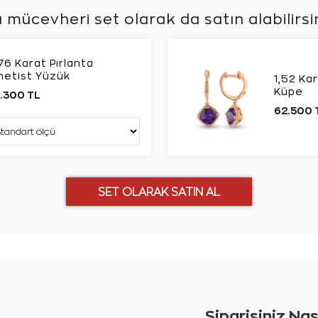
 mücevheri set olarak da
satın alabilirsi
76 Karat Pırlanta
etist Yüzük
1,52 Ka
Küpe
.300 TL
62.500 
Siparişiniz Na