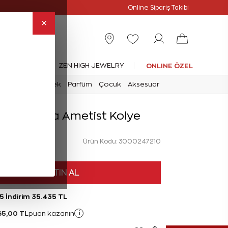
Online Özel
Online Sipariş Takibi
×
leksiyonlar
ZEN HIGH JEWELRY
ONLINE ÖZEL
mark
Saat
Erkek
Parfüm
Çocuk
Aksesuar
at Pırlanta Ametist Kolye
Ürün Kodu: 3000247210
HEMEN SATIN AL
5 İndirim 35.435 TL
65,00 TL
i
puan kazanın