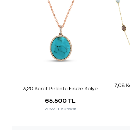
7,08 Ka
3,20 Karat Pırlanta Firuze Kolye
65.500 TL
21.833 TL x 3 taksit