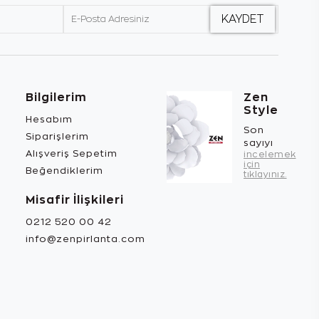
Bilgilerim
Zen
Style
Hesabım
Son
Siparişlerim
sayıyı
Alışveriş Sepetim
incelemek
için
Beğendiklerim
tıklayınız.
Misafir İlişkileri
0212 520 00 42
info@zenpirlanta.com