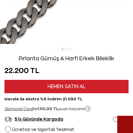
Pırlanta Gümüş A Harfi Erkek Bileklik
22.200 TL
HEMEN SATIN AL
Havale ile ekstra %5 İndirim 21.090 TL
1.110,00 TL
i
Diamond Card
ile
puan kazanın
5 İş Gününde Kargoda
Ücretsiz ve Sigortalı Teslimat