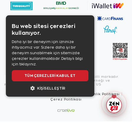
Bu web sitesi çerezleri
kullanıyor.
Daha iyi bir deneyim için izninize
ihtiyacımız var. Sizlere daha iyi bir
deneyim sunabilmek için sitemizde
çerezler kullanılmaktadır.
Detaylı bilgi
için tıklayınız.
TÜM ÇEREZLERI KABUL ET
Copyright © 2026, Zen Diamond tescilli markadır.
Zen Diamond Birleşmiş Markalar Derneği ve
Turquality Destek Programı üyesidir. US
KIŞISELLEŞTIR
Kullanım Şartları
Gizlilik İlkeleri
Güvenlik Politikası
Çerez Politikası