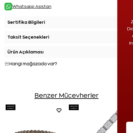
Whatsapp Asistan
Z
Sertifika Bilgileri
+
Di
Taksit Seçenekleri
+
i
Ürün Açıklaması
+
Hangi mağazada var?
Benzer Mücevherler
AYNI GÜN
AYNI GÜN
KARGO
KARGO