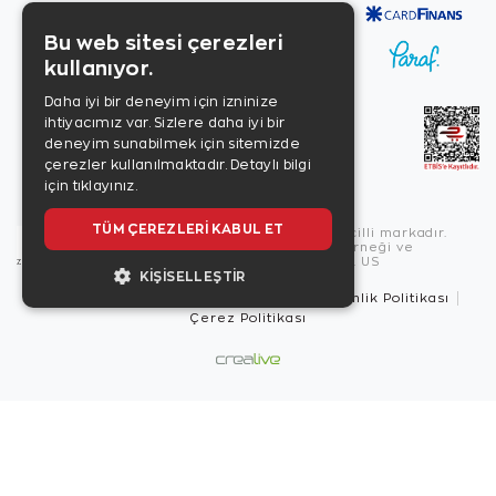
Bu web sitesi çerezleri
kullanıyor.
Daha iyi bir deneyim için izninize
ihtiyacımız var. Sizlere daha iyi bir
deneyim sunabilmek için sitemizde
çerezler kullanılmaktadır.
Detaylı bilgi
için tıklayınız.
TÜM ÇEREZLERI KABUL ET
Copyright © 2026, Zen Diamond tescilli markadır.
Zen Diamond Birleşmiş Markalar Derneği ve
Turquality Destek Programı üyesidir. US
KIŞISELLEŞTIR
Kullanım Şartları
Gizlilik İlkeleri
Güvenlik Politikası
Çerez Politikası