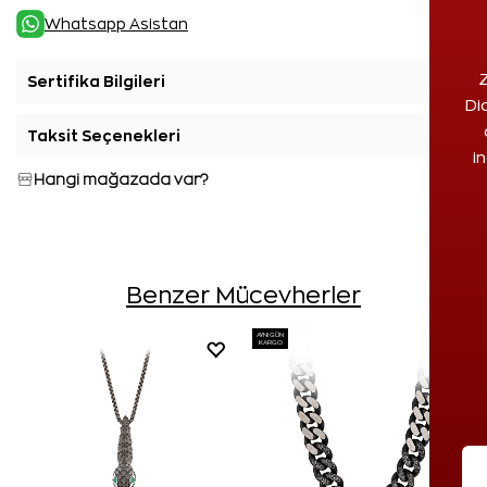
Whatsapp Asistan
Z
Sertifika Bilgileri
+
Di
Taksit Seçenekleri
+
i
Hangi mağazada var?
Benzer Mücevherler
AYNI GÜN
KARGO