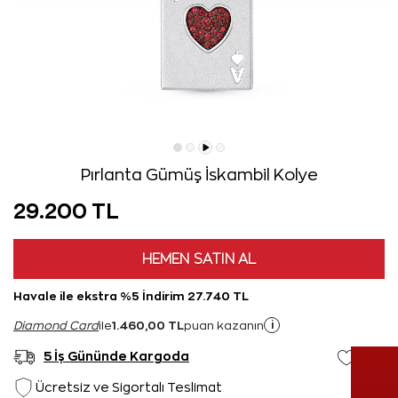
Pırlanta Gümüş İskambil Kolye
29.200 TL
HEMEN SATIN AL
Havale ile ekstra %5 İndirim 27.740 TL
1.460,00 TL
i
Diamond Card
ile
puan kazanın
5 İş Gününde Kargoda
Ücretsiz ve Sigortalı Teslimat