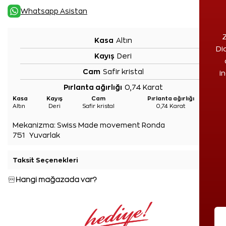
Whatsapp Asistan
Z
Kasa
Altın
Di
Kayış
Deri
Cam
Safir kristal
i
Pırlanta ağırlığı
0,74 Karat
Kasa
Kayış
Cam
Pırlanta ağırlığı
Altın
Deri
Safir kristal
0,74 Karat
Mekanizma:
Swiss Made movement Ronda
751 Yuvarlak
Taksit Seçenekleri
+
Hangi mağazada var?