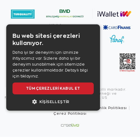
Bu web sitesi çerezleri
kullanıyor.
Daha iyi bir deneyim için izninize
ihtiyacımız var. Sizlere daha iyi bir
deneyim sunabilmek için sitemizde
çerezler kullanılmaktadır.
Detaylı bilgi
için tıklayınız.
TÜM ÇEREZLERI KABUL ET
Copyright © 2026, Zen Diamond tescilli markadır.
Zen Diamond Birleşmiş Markalar Derneği ve
Turquality Destek Programı üyesidir. US
KIŞISELLEŞTIR
Kullanım Şartları
Gizlilik İlkeleri
Güvenlik Politikası
Çerez Politikası