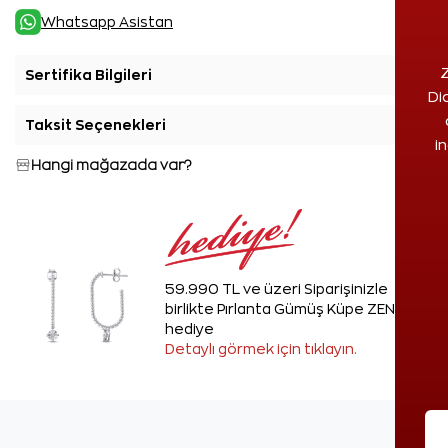
Whatsapp Asistan
Z
Sertifika Bilgileri
+
Di
Taksit Seçenekleri
+
i
Hangi mağazada var?
59.990 TL ve üzeri Siparişinizle
birlikte Pırlanta Gümüş Küpe ZEN'den
hediye
Detaylı görmek için tıklayın.