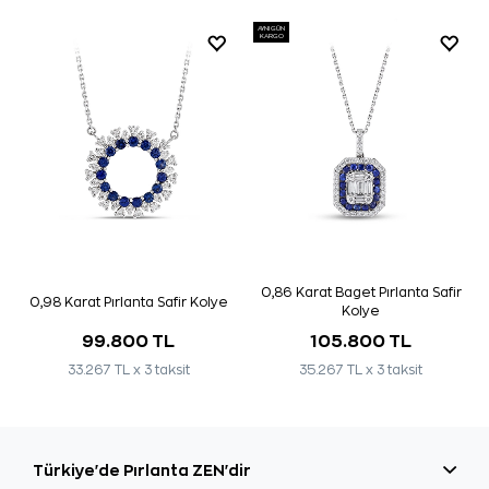
AYNI GÜN
KARGO
0,86 Karat Baget Pırlanta Safir
0,98 Karat Pırlanta Safir Kolye
Kolye
99.800 TL
105.800 TL
33.267 TL x 3 taksit
35.267 TL x 3 taksit
Türkiye'de Pırlanta ZEN'dir