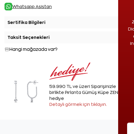
Whatsapp Asistan
Z
Sertifika Bilgileri
+
Di
Taksit Seçenekleri
+
i
Hangi mağazada var?
59.990 TL ve üzeri Siparişinizle
birlikte Pırlanta Gümüş Küpe ZEN'den
hediye
Detaylı görmek için tıklayın.