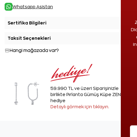
Whatsapp Asistan
Z
Sertifika Bilgileri
+
Di
Taksit Seçenekleri
+
i
Hangi mağazada var?
59.990 TL ve üzeri Siparişinizle
birlikte Pırlanta Gümüş Küpe ZEN'den
hediye
Detaylı görmek için tıklayın.