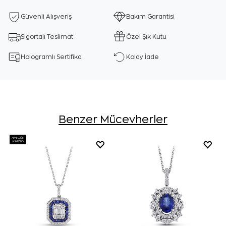
Güvenli Alışveriş
Bakım Garantisi
Sigortalı Teslimat
Özel Şık Kutu
Hologramlı Sertifika
Kolay İade
Benzer Mücevherler
AYNI GÜN
KARGO