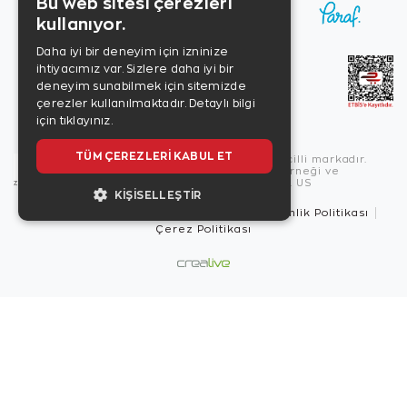
Bu web sitesi çerezleri
kullanıyor.
Daha iyi bir deneyim için izninize
ihtiyacımız var. Sizlere daha iyi bir
deneyim sunabilmek için sitemizde
çerezler kullanılmaktadır.
Detaylı bilgi
için tıklayınız.
TÜM ÇEREZLERI KABUL ET
Copyright © 2026, Zen Diamond tescilli markadır.
Zen Diamond Birleşmiş Markalar Derneği ve
Turquality Destek Programı üyesidir. US
KIŞISELLEŞTIR
Kullanım Şartları
Gizlilik İlkeleri
Güvenlik Politikası
Çerez Politikası