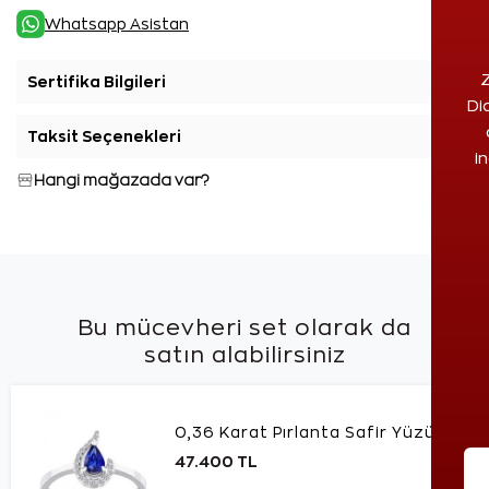
Whatsapp Asistan
Z
Sertifika Bilgileri
+
Di
Taksit Seçenekleri
+
i
Hangi mağazada var?
Bu mücevheri set olarak da
satın alabilirsiniz
0,36 Karat Pırlanta Safir Yüzük
47.400 TL