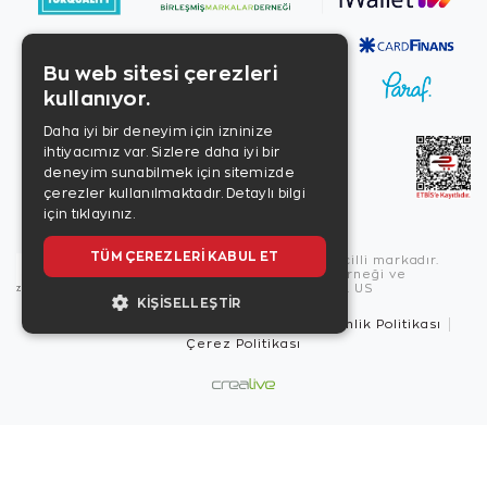
Bu web sitesi çerezleri
kullanıyor.
Daha iyi bir deneyim için izninize
ihtiyacımız var. Sizlere daha iyi bir
deneyim sunabilmek için sitemizde
çerezler kullanılmaktadır.
Detaylı bilgi
için tıklayınız.
TÜM ÇEREZLERI KABUL ET
Copyright © 2026, Zen Diamond tescilli markadır.
Zen Diamond Birleşmiş Markalar Derneği ve
Turquality Destek Programı üyesidir. US
KIŞISELLEŞTIR
Kullanım Şartları
Gizlilik İlkeleri
Güvenlik Politikası
Çerez Politikası