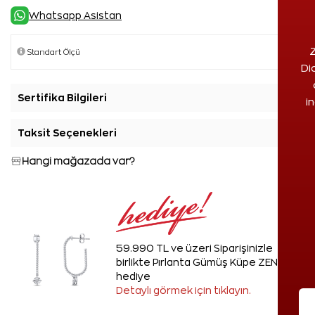
Whatsapp Asistan
Z
Di
Sertifika Bilgileri
+
i
Taksit Seçenekleri
+
Hangi mağazada var?
59.990 TL ve üzeri Siparişinizle
birlikte Pırlanta Gümüş Küpe ZEN'den
hediye
Detaylı görmek için tıklayın.