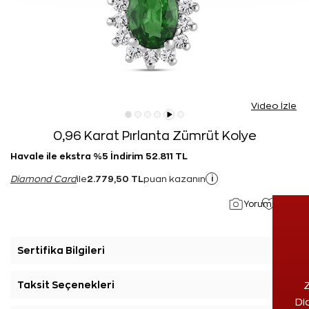
Video İzle
0,96 Karat Pırlanta Zümrüt Kolye
Havale ile ekstra %5 İndirim 52.811 TL
2.779,50 TL
i
Diamond Card
ile
puan kazanın
Yorumlar(1)
Sertifika Bilgileri
+
Taksit Seçenekleri
+
Z
Di