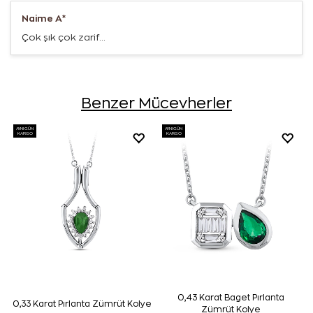
Naime A*
Çok şık çok zarif...
Benzer Mücevherler
AYNI GÜN
AYNI GÜN
KARGO
KARGO
0,43 Karat Baget Pırlanta
0,33 Karat Pırlanta Zümrüt Kolye
Zümrüt Kolye