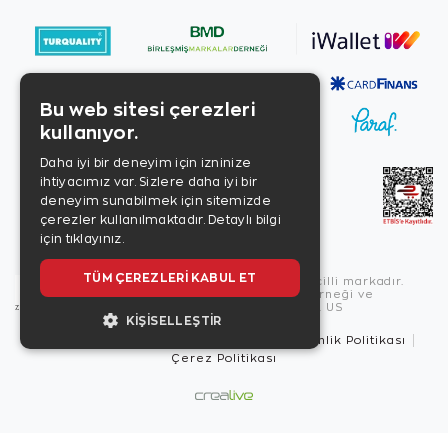
Bu web sitesi çerezleri
kullanıyor.
Daha iyi bir deneyim için izninize
ihtiyacımız var. Sizlere daha iyi bir
deneyim sunabilmek için sitemizde
çerezler kullanılmaktadır.
Detaylı bilgi
için tıklayınız.
TÜM ÇEREZLERI KABUL ET
Copyright © 2026, Zen Diamond tescilli markadır.
Zen Diamond Birleşmiş Markalar Derneği ve
Turquality Destek Programı üyesidir. US
KIŞISELLEŞTIR
Kullanım Şartları
Gizlilik İlkeleri
Güvenlik Politikası
Çerez Politikası