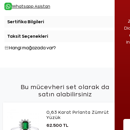
Whatsapp Asistan
Z
Sertifika Bilgileri
+
Di
Taksit Seçenekleri
+
i
Hangi mağazada var?
Bu mücevheri set olarak da
satın alabilirsiniz
0,63 Karat Pırlanta Zümrüt
Yüzük
62.500 TL