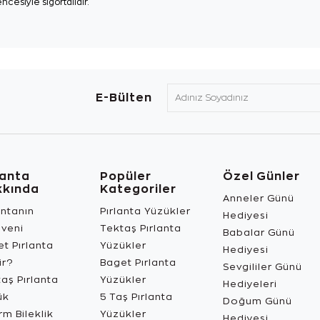
ncesiyle sigortalıdır.
E-Bülten
lanta
Popüler
Özel Günler
kkında
Kategoriler
Anneler Günü
antanın
Pırlanta Yüzükler
Hediyesi
üveni
Tektaş Pırlanta
Babalar Günü
t Pırlanta
Yüzükler
Hediyesi
ir?
Baget Pırlanta
Sevgililer Günü
aş Pırlanta
Yüzükler
Hediyeleri
ük
5 Taş Pırlanta
Doğum Günü
m Bileklik
Yüzükler
Hediyesi