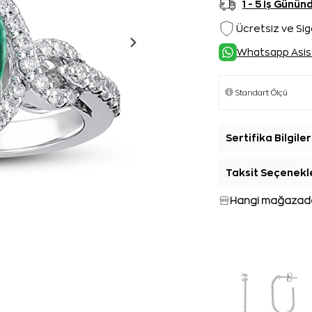
1 - 5 İş Günü
Ücretsiz ve Sig
Whatsapp Asis
Sertifika Bilgiler
Taksit Seçenekl
Hangi mağazada