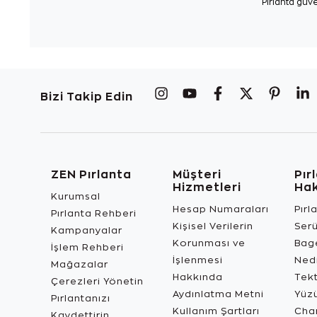
Pırlanta güve
Bizi Takip Edin
ZEN Pırlanta
Müşteri
Pır
Hizmetleri
Ha
Kurumsal
Hesap Numaraları
Pırl
Pırlanta Rehberi
Kişisel Verilerin
Ser
Kampanyalar
Korunması ve
Bage
İşlem Rehberi
İşlenmesi
Ned
Mağazalar
Hakkında
Tekt
Çerezleri Yönetin
Aydınlatma Metni
Yüz
Pırlantanızı
Kullanım Şartları
Char
Kaydettirin