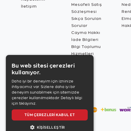
Mesafeli Satış
Ned
İletişim
Sözleşmesi
Renk
Sıkça Sorulan
Elma
Sorular
Hak
Cayma Hakkı
İade Bilgileri
Bilgi Toplumu
Hizmetleri
Bu web sitesi çerezleri
kullanıyor.
Daha iyi bir deneyim için izninize
ihtiyacımız var. Sizlere daha iyi bir
deneyim sunabilmek için sitemizde
çerezler kullanılmaktadır.
Detaylı bilgi
için tıklayınız.
TÜM ÇEREZLERI KABUL ET
KIŞISELLEŞTIR