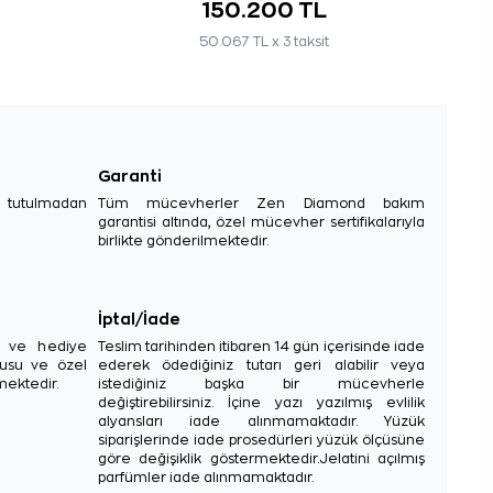
150.200 TL
50.067 TL x 3 taksit
Garanti
e tutulmadan
Tüm mücevherler Zen Diamond bakım
garantisi altında, özel mücevher sertifikalarıyla
birlikte gönderilmektedir.
İptal/İade
sı ve hediye
Teslim tarihinden itibaren 14 gün içerisinde iade
tusu ve özel
ederek ödediğiniz tutarı geri alabilir veya
mektedir.
istediğiniz başka bir mücevherle
değiştirebilirsiniz. İçine yazı yazılmış evlilik
alyansları iade alınmamaktadır. Yüzük
siparişlerinde iade prosedürleri yüzük ölçüsüne
göre değişiklik göstermektedir.Jelatini açılmış
parfümler iade alınmamaktadır.