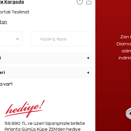
nde Kargoda
ortalı Teslimat
tan
Zen 
Diamon
adım
i
+
indir
eri
+
 var?
59.990 TL ve üzeri Siparişinizle birlikte
Pırlanta Gümüş Küpe ZEN'den hediye