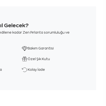
sıl Gelecek?
m edilene kadar Zen Pırlanta sorumluluğu ve
Bakım Garantisi
Özel Şık Kutu
ka
Kolay İade