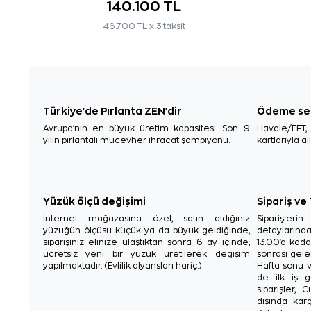
140.100 TL
46.700 TL x 3 taksit
Türkiye'de Pırlanta ZEN'dir
Ödeme se
Avrupa'nın en büyük üretim kapasitesi. Son 9
Havale/EFT
yılın pırlantalı mücevher ihracat şampiyonu.
kartlarıyla al
Yüzük ölçü değişimi
Sipariş ve
İnternet mağazasına özel, satın aldığınız
Siparişler
yüzüğün ölçüsü küçük ya da büyük geldiğinde,
detaylarınd
siparişiniz elinize ulaştıktan sonra 6 ay içinde,
13.00'a kada
ücretsiz yeni bir yüzük üretilerek değişim
sonrası gelen
yapılmaktadır. (Evlilik alyansları hariç.)
Hafta sonu v
de ilk iş g
siparişler, 
dışında karg