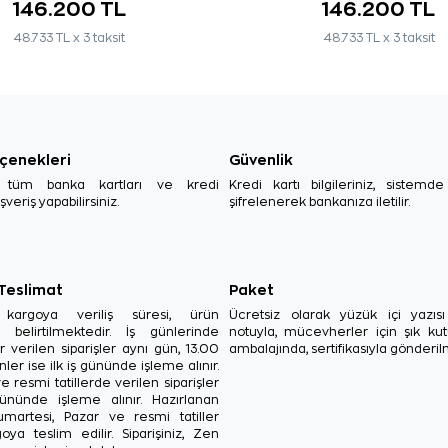
146.200 TL
146.200 TL
48.733 TL x 3 taksit
48.733 TL x 3 taksit
çenekleri
Güvenlik
, tüm banka kartları ve kredi
Kredi kartı bilgileriniz, sistemd
ışveriş yapabilirsiniz.
şifrelenerek bankanıza iletilir.
 Teslimat
Paket
in kargoya veriliş süresi, ürün
Ücretsiz olarak yüzük içi yazı
a belirtilmektedir. İş günlerinde
notuyla, mücevherler için şık ku
r verilen siparişler aynı gün, 13.00
ambalajında, sertifikasıyla gönderil
ler ise ilk iş gününde işleme alınır.
e resmi tatillerde verilen siparişler
ününde işleme alınır. Hazırlanan
Cumartesi, Pazar ve resmi tatiller
oya teslim edilir. Siparişiniz, Zen