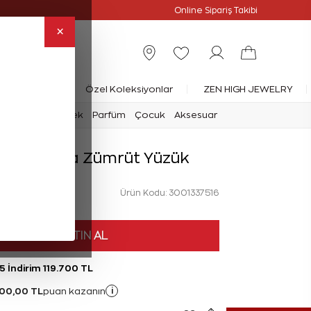
Online Özel
Online Sipariş Takibi
×
rlanta Yüzük
Özel Koleksiyonlar
ZEN HIGH JEWELRY
mark
Saat
Erkek
Parfüm
Çocuk
Aksesuar
rat Pırlanta Zümrüt Yüzük
Ürün Kodu: 3001337516
HEMEN SATIN AL
5 İndirim 119.700 TL
300,00 TL
i
puan kazanın