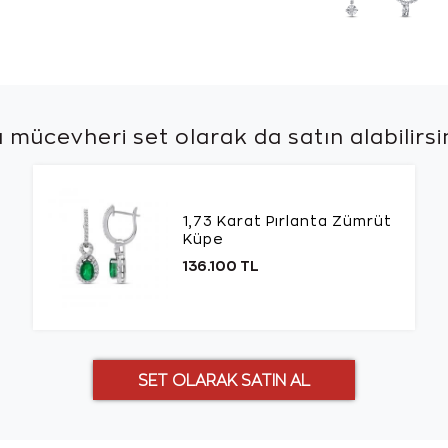
 mücevheri set olarak da
satın alabilirsi
1,73 Karat Pırlanta Zümrüt
Küpe
136.100 TL