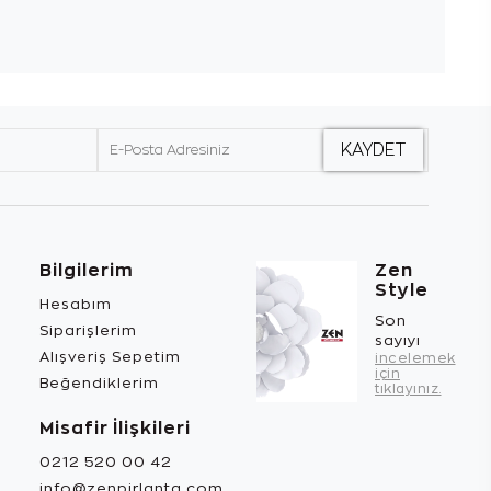
Bilgilerim
Zen
Style
Hesabım
Son
Siparişlerim
sayıyı
Alışveriş Sepetim
incelemek
için
Beğendiklerim
tıklayınız.
Misafir İlişkileri
0212 520 00 42
info@zenpirlanta.com