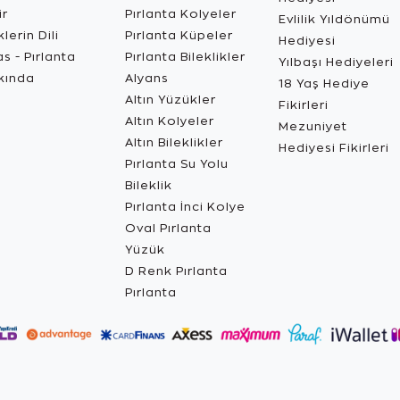
ir
Pırlanta Kolyeler
Evlilik Yıldönümü
lerin Dili
Pırlanta Küpeler
Hediyesi
s - Pırlanta
Pırlanta Bileklikler
Yılbaşı Hediyeleri
kında
Alyans
18 Yaş Hediye
Altın Yüzükler
Fikirleri
Altın Kolyeler
Mezuniyet
Altın Bileklikler
Hediyesi Fikirleri
Pırlanta Su Yolu
Bileklik
Pırlanta İnci Kolye
Oval Pırlanta
Yüzük
D Renk Pırlanta
Pırlanta