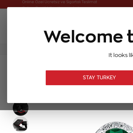
Online Özel Ücretsiz ve Sigortalı Teslimat
Welcome t
FIRSATLAR
Aynı Gün Kargo
Çok Satanlar
Baget Pırlantalar
Pırlanta Yüzükler
Pırlanta K
It looks l
ANASAYFA
Pırlanta Yüzükler
Pırlanta Zümrüt Yüzükler
1,38 K
STAY TURKEY