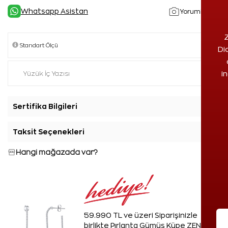
Whatsapp Asistan
Yorumlar(1)
Z
Di
i
Sertifika Bilgileri
+
Taksit Seçenekleri
+
Hangi mağazada var?
59.990 TL ve üzeri Siparişinizle
birlikte Pırlanta Gümüş Küpe ZEN'den