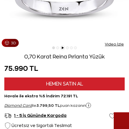
Video İzle
0,70 Karat Reina Pırlanta Yüzük
75.990 TL
HEMEN SATIN AL
Havale ile ekstra %5 İndirim 72.191 TL
3.799,50 TL
i
Diamond Card
ile
puan kazanın
1 - 5 İş Gününde Kargoda
Ücretsiz ve Sigortalı Teslimat