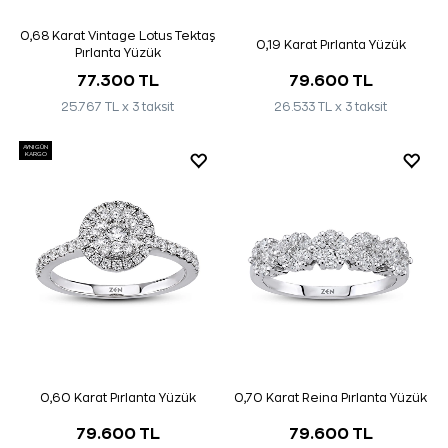
0,68 Karat Vintage Lotus Tektaş
0,19 Karat Pırlanta Yüzük
Pırlanta Yüzük
77.300 TL
79.600 TL
25.767 TL x 3 taksit
26.533 TL x 3 taksit
AYNI GÜN
KARGO
0,60 Karat Pırlanta Yüzük
0,70 Karat Reina Pırlanta Yüzük
79.600 TL
79.600 TL