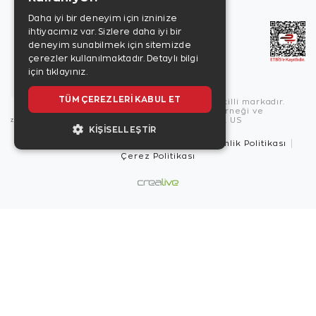
Daha iyi bir deneyim için izninize
ihtiyacımız var. Sizlere daha iyi bir
deneyim sunabilmek için sitemizde
çerezler kullanılmaktadır.
Detaylı bilgi
için tıklayınız.
TÜM ÇEREZLERI KABUL ET
Copyright © 2026, Zen Diamond tescilli markadır.
Zen Diamond Birleşmiş Markalar Derneği ve
Turquality Destek Programı üyesidir. US
KIŞISELLEŞTIR
Kullanım Şartları
Gizlilik İlkeleri
Güvenlik Politikası
Çerez Politikası