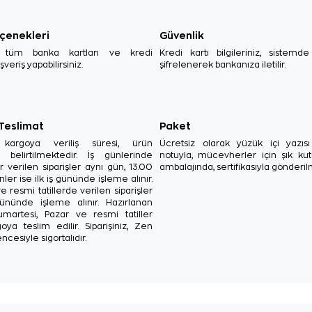
çenekleri
Güvenlik
, tüm banka kartları ve kredi
Kredi kartı bilgileriniz, sistemd
ışveriş yapabilirsiniz.
şifrelenerek bankanıza iletilir.
 Teslimat
Paket
in kargoya veriliş süresi, ürün
Ücretsiz olarak yüzük içi yazı
a belirtilmektedir. İş günlerinde
notuyla, mücevherler için şık ku
r verilen siparişler aynı gün, 13.00
ambalajında, sertifikasıyla gönderil
ler ise ilk iş gününde işleme alınır.
e resmi tatillerde verilen siparişler
ününde işleme alınır. Hazırlanan
Cumartesi, Pazar ve resmi tatiller
oya teslim edilir. Siparişiniz, Zen
ncesiyle sigortalıdır.