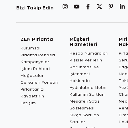
Bizi Takip Edin
ZEN Pırlanta
Müşteri
Pır
Hizmetleri
Ha
Kurumsal
Hesap Numaraları
Pırl
Pırlanta Rehberi
Kişisel Verilerin
Ser
Kampanyalar
Korunması ve
Bage
İşlem Rehberi
İşlenmesi
Ned
Mağazalar
Hakkında
Tekt
Çerezleri Yönetin
Aydınlatma Metni
Yüz
Pırlantanızı
Kullanım Şartları
Char
Kaydettirin
Mesafeli Satış
Ned
İletişim
Sözleşmesi
Renk
Sıkça Sorulan
Elma
Sorular
Hak