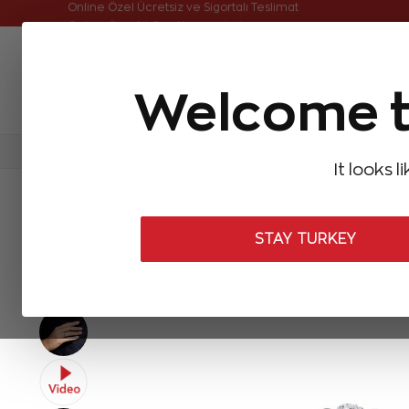
Online Özel Ücretsiz ve Sigortalı Teslimat
Welcome t
FIRSATLAR
Aynı Gün Kargo
Çok Satanlar
Baget Pırlantalar
Pırlanta Yüzükler
Pırlanta K
It looks l
ANASAYFA
Pırlanta Yüzükler
Tasarım Pırlanta Yüzükler
0,17 K
STAY TURKEY