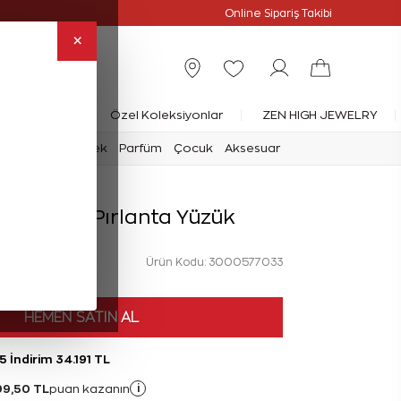
Online Özel
Online Sipariş Takibi
×
rlanta Yüzük
Özel Koleksiyonlar
ZEN HIGH JEWELRY
mark
Saat
Erkek
Parfüm
Çocuk
Aksesuar
rat Reina Pırlanta Yüzük
Ürün Kodu: 3000577033
HEMEN SATIN AL
5 İndirim 34.191 TL
99,50 TL
i
puan kazanın