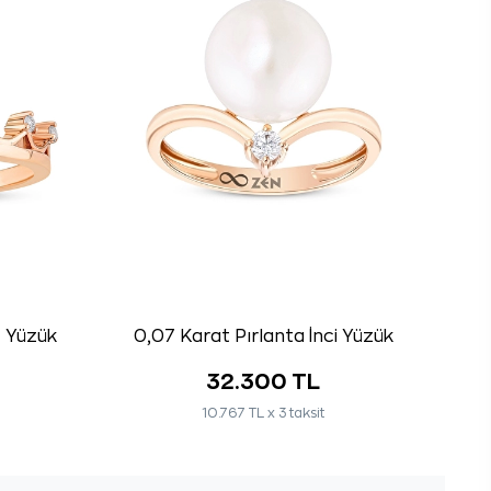
ç Yüzük
0,07 Karat Pırlanta İnci Yüzük
32.300 TL
10.767 TL x 3 taksit