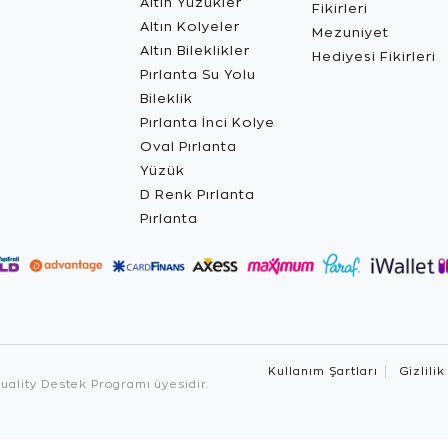
Altın Yüzükler
Fikirleri
Altın Kolyeler
Mezuniyet
Altın Bileklikler
Hediyesi Fikirleri
Pırlanta Su Yolu
Bileklik
Pırlanta İnci Kolye
Oval Pırlanta
Yüzük
D Renk Pırlanta
Pırlanta
Kullanım Şartları
Gizlilik
ality Destek Programı üyesidir.