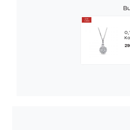
Bu
ÇOK
SATAN
0,
Ko
29