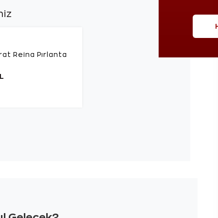
niz
rat Reina Pırlanta
L
sıl Gelecek?