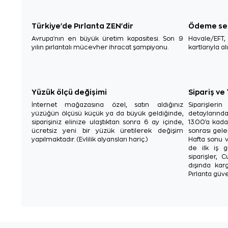
Türkiye'de Pırlanta ZEN'dir
Ödeme se
Avrupa'nın en büyük üretim kapasitesi. Son 9
Havale/EFT
yılın pırlantalı mücevher ihracat şampiyonu.
kartlarıyla al
Yüzük ölçü değişimi
Sipariş ve
İnternet mağazasına özel, satın aldığınız
Siparişler
yüzüğün ölçüsü küçük ya da büyük geldiğinde,
detaylarınd
siparişiniz elinize ulaştıktan sonra 6 ay içinde,
13.00'a kada
ücretsiz yeni bir yüzük üretilerek değişim
sonrası gelen
yapılmaktadır. (Evlilik alyansları hariç.)
Hafta sonu v
de ilk iş g
siparişler, 
dışında karg
Pırlanta güve