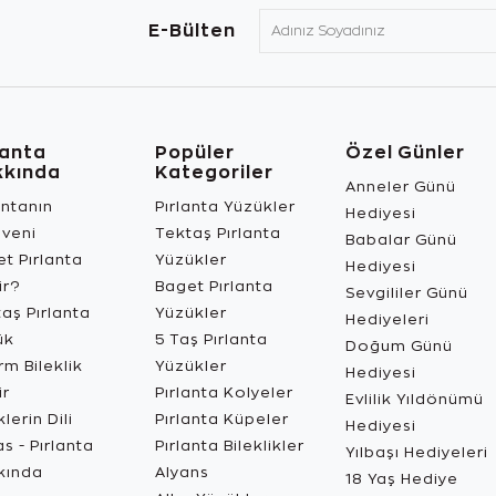
E-Bülten
lanta
Popüler
Özel Günler
kkında
Kategoriler
Anneler Günü
antanın
Pırlanta Yüzükler
Hediyesi
üveni
Tektaş Pırlanta
Babalar Günü
t Pırlanta
Yüzükler
Hediyesi
ir?
Baget Pırlanta
Sevgililer Günü
aş Pırlanta
Yüzükler
Hediyeleri
ük
5 Taş Pırlanta
Doğum Günü
m Bileklik
Yüzükler
Hediyesi
ir
Pırlanta Kolyeler
Evlilik Yıldönümü
lerin Dili
Pırlanta Küpeler
Hediyesi
s - Pırlanta
Pırlanta Bileklikler
Yılbaşı Hediyeleri
kında
Alyans
18 Yaş Hediye