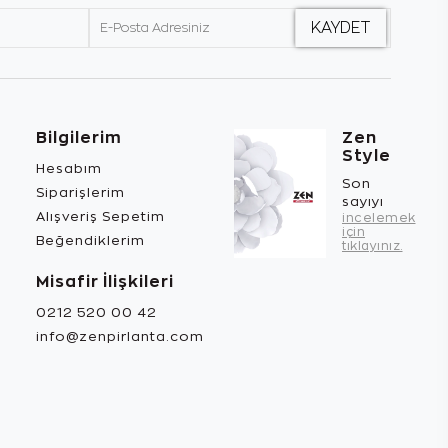
Bilgilerim
Zen
Style
Hesabım
Son
Siparişlerim
sayıyı
Alışveriş Sepetim
incelemek
için
Beğendiklerim
tıklayınız.
Misafir İlişkileri
0212 520 00 42
info@zenpirlanta.com