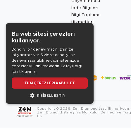
Cayma Hakkı
İade Bilgileri
Bilgi Toplumu
Hizmetleri
Bu web sitesi çerezleri
kullanıyor.
Daha iyi bir deneyim için izninize
ihtiyacımız var. Sizlere daha iyi bir
deneyim sunabilmek için sitemizde
çerezler kullanılmaktadır.
Detaylı bilgi
için tıklayınız.
TÜM ÇEREZLERI KABUL ET
KIŞISELLEŞTIR
Copyright © 2026, Zen Diamond tescilli markadır.
Zen Diamond Birleşmiş Markalar Derneği ve Turqu
US