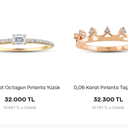
at Octagon Pırlanta Yüzük
0,06 Karat Pırlanta Ta
32.000 TL
32.300 TL
10.667 TL x 3 taksit
10.767 TL x 3 taksit