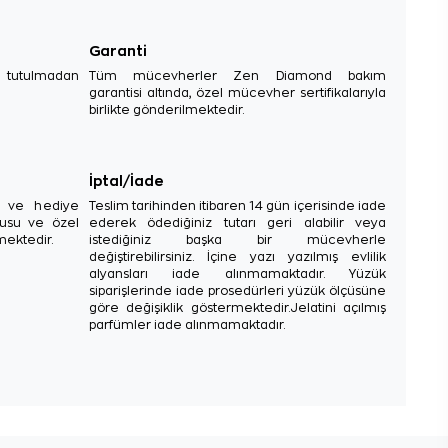
Garanti
e tutulmadan
Tüm mücevherler Zen Diamond bakım
garantisi altında, özel mücevher sertifikalarıyla
birlikte gönderilmektedir.
İptal/İade
sı ve hediye
Teslim tarihinden itibaren 14 gün içerisinde iade
tusu ve özel
ederek ödediğiniz tutarı geri alabilir veya
mektedir.
istediğiniz başka bir mücevherle
değiştirebilirsiniz. İçine yazı yazılmış evlilik
alyansları iade alınmamaktadır. Yüzük
siparişlerinde iade prosedürleri yüzük ölçüsüne
göre değişiklik göstermektedir.Jelatini açılmış
parfümler iade alınmamaktadır.