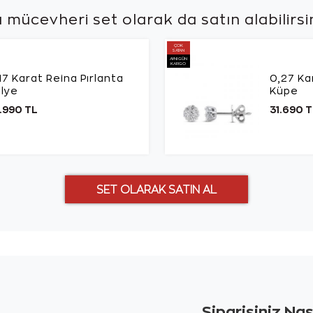
 mücevheri set olarak da
satın alabilirsi
ÇOK
SATAN
AYNI GÜN
KARGO
17 Karat Reina Pırlanta
0,27 Ka
lye
Küpe
.990 TL
31.690 T
Siparişiniz Na