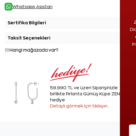
Whatsapp Asistan
Z
Sertifika Bilgileri
+
Di
Taksit Seçenekleri
+
i
Hangi mağazada var?
59.990 TL ve üzeri Siparişinizle
birlikte Pırlanta Gümüş Küpe ZEN'den
hediye
Detaylı görmek için tıklayın.