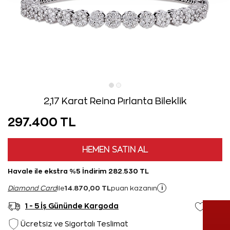
2,17 Karat Reina Pırlanta Bileklik
297.400 TL
HEMEN SATIN AL
Havale ile ekstra %5 İndirim 282.530 TL
14.870,00 TL
i
Diamond Card
ile
puan kazanın
1 - 5 İş Gününde Kargoda
Ücretsiz ve Sigortalı Teslimat