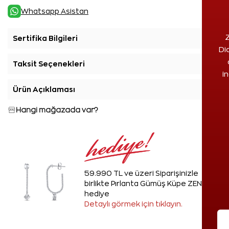
Whatsapp Asistan
Z
Sertifika Bilgileri
+
Di
Taksit Seçenekleri
+
i
Ürün Açıklaması
+
Hangi mağazada var?
59.990 TL ve üzeri Siparişinizle
birlikte Pırlanta Gümüş Küpe ZEN'den
hediye
Detaylı görmek için tıklayın.