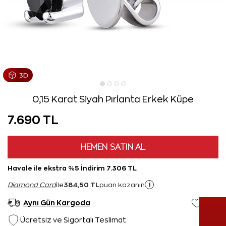
0,15 Karat Siyah Pırlanta Erkek Küpe
7.690 TL
HEMEN SATIN AL
Havale ile ekstra %5 İndirim 7.306 TL
384,50 TL
i
Diamond Card
ile
puan kazanın
Aynı Gün Kargoda
Ücretsiz ve Sigortalı Teslimat