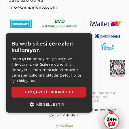
0212 520 00 42
info@zenpirlanta.com
Bu web sitesi çerezleri
kullanıyor.
Daha iyi bir deneyim için izninize
ihtiyacımız var. Sizlere daha iyi bir
deneyim sunabilmek için sitemizde
çerezler kullanılmaktadır.
Detaylı bilgi
için tıklayınız.
TÜM ÇEREZLERI KABUL ET
Copyright © 2026, Zen Diamond tescilli markadır.
Zen Diamond Birleşmiş Markalar Derneği ve
Turquality Destek Programı üyesidir. US
KIŞISELLEŞTIR
Kullanım Şartları
Gizlilik İlkeleri
Güvenlik Politikası
Çerez Politikası