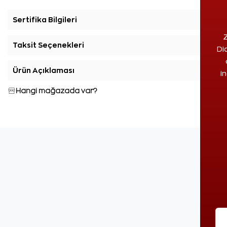
Sertifika Bilgileri
+
Z
Taksit Seçenekleri
+
Di
Ürün Açıklaması
+
i
Hangi mağazada var?