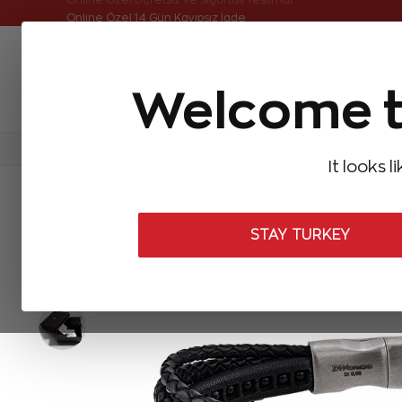
Online Özel Ücretsiz ve Sigortalı Teslimat
Online Özel 14 Gün Kayıpsız İade
Welcome t
FIRSATLAR
Aynı Gün Kargo
Çok Satanlar
Baget Pırlantalar
Pırlanta Yüzükler
Pırlanta K
It looks l
ANASAYFA
Zen Erkek Koleksiyonu
Erkek Bileklikleri
Siyah Pı
STAY TURKEY