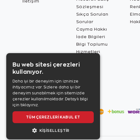
İletişim
Sözleşmesi
Renk
Sıkça Sorulan
Elma
Sorular
Hak
Cayma Hakkı
İade Bilgileri
Bilgi Toplumu
Hizmetleri
Bu web sitesi çerezleri
kullanıyor.
Daha iyi bir deneyim için izninize
ihtiyacımız var. Sizlere daha iyi bir
deneyim sunabilmek için sitemizde
çerezler kullanılmaktadır.
Detaylı bilgi
için tıklayınız.
TÜM ÇEREZLERI KABUL ET
KIŞISELLEŞTIR