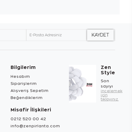
Bilgilerim
Zen
Style
Hesabım
Son
Siparişlerim
sayıyı
Alışveriş Sepetim
incelemek
için
Beğendiklerim
tıklayınız.
Misafir İlişkileri
0212 520 00 42
info@zenpirlanta.com