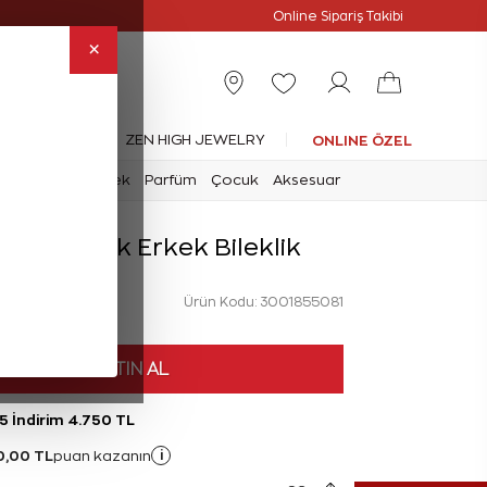
Online Özel
Online Sipariş Takibi
×
leksiyonlar
ZEN HIGH JEWELRY
ONLINE ÖZEL
mark
Saat
Erkek
Parfüm
Çocuk
Aksesuar
rlanta Çelik Erkek Bileklik
Ürün Kodu: 3001855081
HEMEN SATIN AL
5 İndirim 4.750 TL
0,00 TL
i
puan kazanın