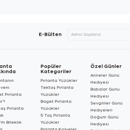
E-Bülten
lanta
Popüler
Özel Günler
kkında
Kategoriler
Anneler Günü
antanın
Pırlanta Yüzükler
Hediyesi
üveni
Tektaş Pırlanta
Babalar Günü
t Pırlanta
Yüzükler
Hediyesi
ir?
Baget Pırlanta
Sevgililer Günü
aş Pırlanta
Yüzükler
Hediyeleri
ük
5 Taş Pırlanta
Doğum Günü
m Bileklik
Yüzükler
Hediyesi
ir
Pırlanta Kolyeler