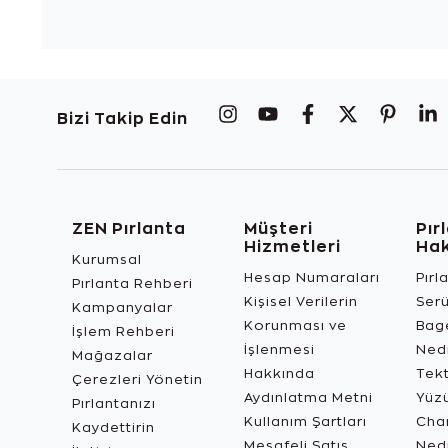
Bizi Takip Edin
ZEN Pırlanta
Müşteri
Pır
Hizmetleri
Ha
Kurumsal
Hesap Numaraları
Pırl
Pırlanta Rehberi
Kişisel Verilerin
Ser
Kampanyalar
Korunması ve
Bage
İşlem Rehberi
İşlenmesi
Ned
Mağazalar
Hakkında
Tekt
Çerezleri Yönetin
Aydınlatma Metni
Yüz
Pırlantanızı
Kullanım Şartları
Char
Kaydettirin
Mesafeli Satış
Ned