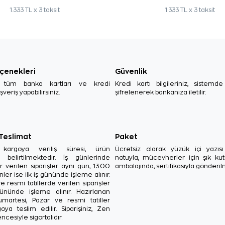
1.333 TL x 3 taksit
1.333 TL x 3 taksit
çenekleri
Güvenlik
, tüm banka kartları ve kredi
Kredi kartı bilgileriniz, sistemd
ışveriş yapabilirsiniz.
şifrelenerek bankanıza iletilir.
 Teslimat
Paket
in kargoya veriliş süresi, ürün
Ücretsiz olarak yüzük içi yazı
a belirtilmektedir. İş günlerinde
notuyla, mücevherler için şık ku
r verilen siparişler aynı gün, 13.00
ambalajında, sertifikasıyla gönderil
ler ise ilk iş gününde işleme alınır.
e resmi tatillerde verilen siparişler
ününde işleme alınır. Hazırlanan
Cumartesi, Pazar ve resmi tatiller
oya teslim edilir. Siparişiniz, Zen
ncesiyle sigortalıdır.