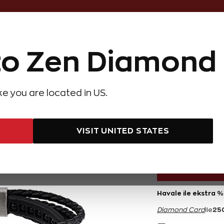
Online Özel 14 Gün Kayıpsız İade
o Zen Diamond
Hediye Önerileri
Evlilik Teklifi
Setler
Özel Ko
olyeler
Pırlanta Küpeler
Pırlanta Bileklikler
Zen Alyans
Forever
ike you are located in US.
rlanta Çelik Erkek Bileklik
Siyah Pı
AYNI GÜN
KARGO
VISIT UNITED STATES
5.000 TL
Havale ile ekstra %
25
Diamond Card
ile