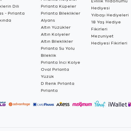
Evlilik Yıldönümü
lerin Dili
Pırlanta Küpeler
Hediyesi
s - Pırlanta
Pırlanta Bileklikler
Yılbaşı Hediyeleri
kında
Alyans
18 Yaş Hediye
Altın Yüzükler
Fikirleri
Altın Kolyeler
Mezuniyet
Altın Bileklikler
Hediyesi Fikirleri
Pırlanta Su Yolu
Bileklik
Pırlanta İnci Kolye
Oval Pırlanta
Yüzük
D Renk Pırlanta
Pırlanta