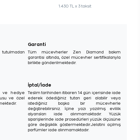
1.430 TL x 3 taksit
Garanti
e tutulmadan
Tüm mücevherler Zen Diamond bakım
garantisi altında, özel mücevher sertifikalarıyla
birlikte gönderilmektedir.
İptal/İade
sı ve hediye
Teslim tarihinden itibaren 14 gün içerisinde iade
tusu ve özel
ederek ödediğiniz tutarı geri alabilir veya
mektedir.
istediğiniz başka bir mücevherle
değiştirebilirsiniz. İçine yazı yazılmış evlilik
alyansları iade alınmamaktadır. Yüzük
siparişlerinde iade prosedürleri yüzük ölçüsüne
göre değişiklik göstermektedir.Jelatini açılmış
parfümler iade alınmamaktadır.