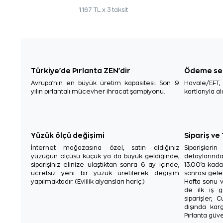
1.167 TL x 3 taksit
Türkiye'de Pırlanta ZEN'dir
Ödeme se
Avrupa'nın en büyük üretim kapasitesi. Son 9
Havale/EFT
yılın pırlantalı mücevher ihracat şampiyonu.
kartlarıyla al
Yüzük ölçü değişimi
Sipariş ve
İnternet mağazasına özel, satın aldığınız
Siparişler
yüzüğün ölçüsü küçük ya da büyük geldiğinde,
detaylarınd
siparişiniz elinize ulaştıktan sonra 6 ay içinde,
13.00'a kada
ücretsiz yeni bir yüzük üretilerek değişim
sonrası gelen
yapılmaktadır. (Evlilik alyansları hariç.)
Hafta sonu v
de ilk iş g
siparişler, 
dışında karg
Pırlanta güve