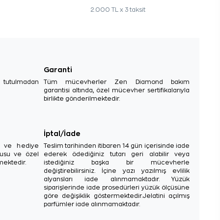
2.000 TL x 3 taksit
Garanti
e tutulmadan
Tüm mücevherler Zen Diamond bakım
garantisi altında, özel mücevher sertifikalarıyla
birlikte gönderilmektedir.
İptal/İade
sı ve hediye
Teslim tarihinden itibaren 14 gün içerisinde iade
tusu ve özel
ederek ödediğiniz tutarı geri alabilir veya
mektedir.
istediğiniz başka bir mücevherle
değiştirebilirsiniz. İçine yazı yazılmış evlilik
alyansları iade alınmamaktadır. Yüzük
siparişlerinde iade prosedürleri yüzük ölçüsüne
göre değişiklik göstermektedir.Jelatini açılmış
parfümler iade alınmamaktadır.