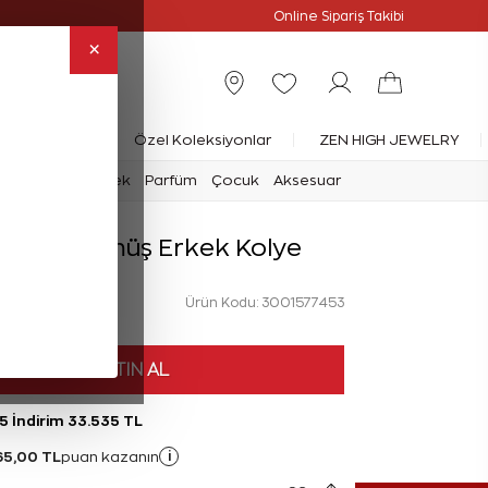
Online Özel
Online Sipariş Takibi
×
rlanta Yüzük
Özel Koleksiyonlar
ZEN HIGH JEWELRY
mark
Saat
Erkek
Parfüm
Çocuk
Aksesuar
rlanta Gümüş Erkek Kolye
Ürün Kodu: 3001577453
HEMEN SATIN AL
5 İndirim 33.535 TL
65,00 TL
i
puan kazanın