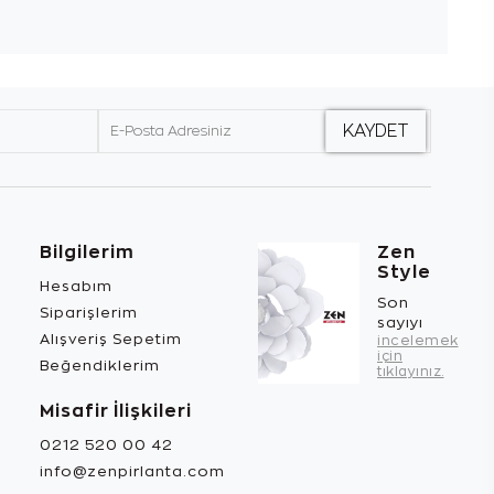
Bilgilerim
Zen
Style
Hesabım
Son
Siparişlerim
sayıyı
Alışveriş Sepetim
incelemek
için
Beğendiklerim
tıklayınız.
Misafir İlişkileri
0212 520 00 42
info@zenpirlanta.com