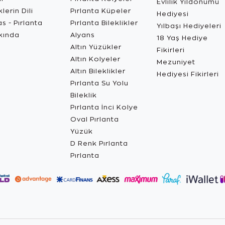
Evlilik Yıldönümü
lerin Dili
Pırlanta Küpeler
Hediyesi
s - Pırlanta
Pırlanta Bileklikler
Yılbaşı Hediyeleri
kında
Alyans
18 Yaş Hediye
Altın Yüzükler
Fikirleri
Altın Kolyeler
Mezuniyet
Altın Bileklikler
Hediyesi Fikirleri
Pırlanta Su Yolu
Bileklik
Pırlanta İnci Kolye
Oval Pırlanta
Yüzük
D Renk Pırlanta
Pırlanta