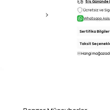
5 İş Gününde
Ücretsiz ve Sig
Whatsapp Asis
Sertifika Bilgiler
Taksit Seçenekl
Hangi mağazada