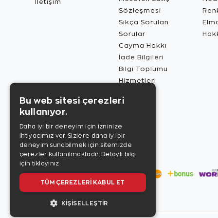
İletişim
Sözleşmesi
Renk
Sıkça Sorulan
Elma
Sorular
Hak
Cayma Hakkı
İade Bilgileri
Bilgi Toplumu
Hizmetleri
Bu web sitesi çerezleri
kullanıyor.
Daha iyi bir deneyim için izninize
ihtiyacımız var. Sizlere daha iyi bir
deneyim sunabilmek için sitemizde
çerezler kullanılmaktadır.
Detaylı bilgi
için tıklayınız.
TÜM ÇEREZLERI KABUL ET
KIŞISELLEŞTIR