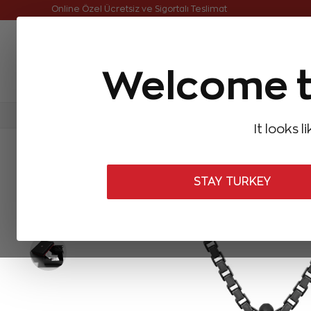
Online Özel Ücretsiz ve Sigortalı Teslimat
Welcome t
FIRSATLAR
Aynı Gün Kargo
Çok Satanlar
Baget Pırlantalar
Pırlanta Yüzükler
Pırlanta K
It looks l
ANASAYFA
Zen Erkek Koleksiyonu
Erkek Kolyeleri
Siyah Pır
STAY TURKEY