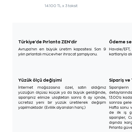
14.100 TL x 3 taksit
Türkiye'de Pırlanta ZEN'dir
Ödeme se
Avrupa'nın en büyük üretim kapasitesi. Son 9
Havale/EFT
yılın pırlantalı mücevher ihracat şampiyonu.
kartlarıyla al
Yüzük ölçü değişimi
Sipariş ve
İnternet mağazasına özel, satın aldığınız
Siparişler
yüzüğün ölçüsü küçük ya da büyük geldiğinde,
detaylarınd
siparişiniz elinize ulaştıktan sonra 6 ay içinde,
13.00'a kada
ücretsiz yeni bir yüzük üretilerek değişim
sonrası gelen
yapılmaktadır. (Evlilik alyansları hariç.)
Hafta sonu v
de ilk iş g
siparişler, 
dışında karg
Pırlanta güve