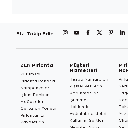
Bizi Takip Edin
ZEN Pırlanta
Müşteri
Pır
Hizmetleri
Ha
Kurumsal
Hesap Numaraları
Pırl
Pırlanta Rehberi
Kişisel Verilerin
Ser
Kampanyalar
Korunması ve
Bage
İşlem Rehberi
İşlenmesi
Ned
Mağazalar
Hakkında
Tekt
Çerezleri Yönetin
Aydınlatma Metni
Yüz
Pırlantanızı
Kullanım Şartları
Char
Kaydettirin
Mesafeli Satış
Ned