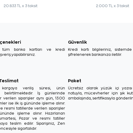
20.833 TL x 3 taksit
2.000 TL x 3 taksit
çenekleri
Güvenlik
, tüm banka kartları ve kredi
Kredi kartı bilgileriniz, sistemd
ışveriş yapabilirsiniz.
şifrelenerek bankanıza iletilir.
 Teslimat
Paket
in kargoya veriliş süresi, ürün
Ücretsiz olarak yüzük içi yazı
a belirtilmektedir. İş günlerinde
notuyla, mücevherler için şık ku
r verilen siparişler aynı gün, 13.00
ambalajında, sertifikasıyla gönderil
ler ise ilk iş gününde işleme alınır.
e resmi tatillerde verilen siparişler
ününde işleme alınır. Hazırlanan
Cumartesi, Pazar ve resmi tatiller
oya teslim edilir. Siparişiniz, Zen
ncesiyle sigortalıdır.