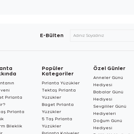
E-Bülten
lanta
Popüler
Özel Günler
kkında
Kategoriler
Anneler Günü
antanın
Pırlanta Yüzükler
Hediyesi
üveni
Tektaş Pırlanta
Babalar Günü
t Pırlanta
Yüzükler
Hediyesi
ir?
Baget Pırlanta
Sevgililer Günü
aş Pırlanta
Yüzükler
Hediyeleri
ük
5 Taş Pırlanta
Doğum Günü
m Bileklik
Yüzükler
Hediyesi
ir
Pırlanta Kolyeler