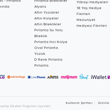
s - Pırlanta
Pırlanta Bileklikler
Yılbaşı Hediyeleri
kında
Alyans
18 Yaş Hediye
Altın Yüzükler
Fikirleri
Altın Kolyeler
Mezuniyet
Altın Bileklikler
Hediyesi Fikirleri
Pırlanta Su Yolu
Bileklik
Pırlanta İnci Kolye
Oval Pırlanta
Yüzük
D Renk Pırlanta
Pırlanta
Kullanım Şartları
Gizlilik
ality Destek Programı üyesidir.