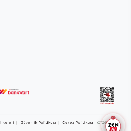
 İlkeleri
Güvenlik Politikası
Çerez Politikası