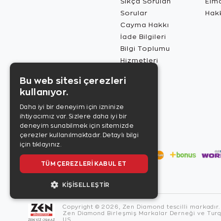
Sıkça Sorulan
Elma
Sorular
Hak
Cayma Hakkı
İade Bilgileri
Bilgi Toplumu
Hizmetleri
Bu web sitesi çerezleri
kullanıyor.
Daha iyi bir deneyim için izninize
ihtiyacımız var. Sizlere daha iyi bir
deneyim sunabilmek için sitemizde
çerezler kullanılmaktadır.
Detaylı bilgi
için tıklayınız.
TÜM ÇEREZLERI KABUL ET
KIŞISELLEŞTIR
Copyright © 2026, Zen Diamond tescilli markadır.
Zen Diamond Birleşmiş Markalar Derneği ve Turqu
US