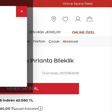
Online Özel
Online Sipariş Takibi
×
leksiyonlar
ZEN HIGH JEWELRY
ONLINE ÖZEL
mark
Saat
Erkek
Parfüm
Çocuk
Aksesuar
 Sonsuzluk Pırlanta Bileklik
Ürün Kodu: 3001384081
HEMEN SATIN AL
5 İndirim 42.560 TL
240,00 TL
i
puan kazanın