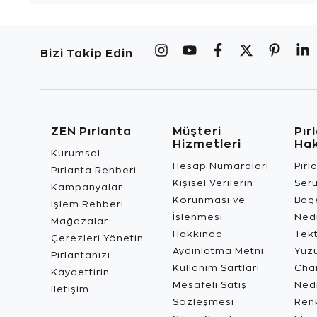
Bizi Takip Edin
ZEN Pırlanta
Müşteri
Pır
Hizmetleri
Ha
Kurumsal
Hesap Numaraları
Pırl
Pırlanta Rehberi
Kişisel Verilerin
Ser
Kampanyalar
Korunması ve
Bage
İşlem Rehberi
İşlenmesi
Ned
Mağazalar
Hakkında
Tekt
Çerezleri Yönetin
Aydınlatma Metni
Yüz
Pırlantanızı
Kullanım Şartları
Char
Kaydettirin
Mesafeli Satış
Ned
İletişim
Sözleşmesi
Renk