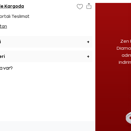
nde Kargoda
ortalı Teslimat
tan
Zen 
i
+
Diamon
adım
eri
+
indir
 var?