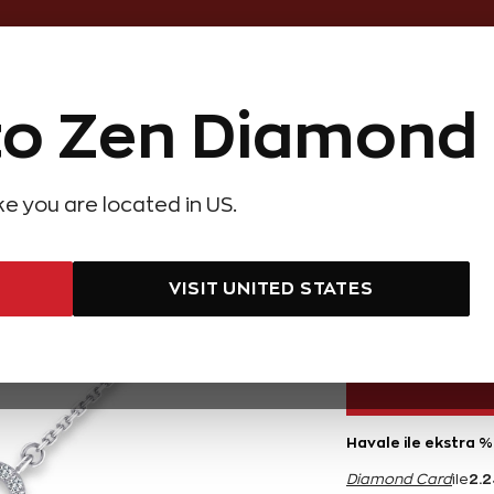
Online Özel 14 Gün Kayıpsız İade
o Zen Diamond
Hediye Önerileri
Evlilik Teklifi
Setler
Özel Ko
olyeler
Pırlanta Küpeler
Pırlanta Bileklikler
Zen Alyans
Forever
ike you are located in US.
 Karat Sonsuzluk Pırlanta Bileklik
0,19 Karat
VISIT UNITED STATES
44.800 TL
Havale ile ekstra %
2.
Diamond Card
ile