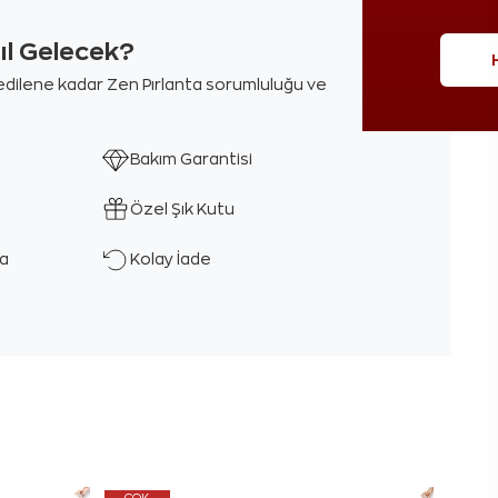
sıl Gelecek?
m edilene kadar Zen Pırlanta sorumluluğu ve
Bakım Garantisi
Özel Şık Kutu
ka
Kolay İade