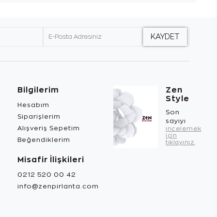
Bilgilerim
Zen
Style
Hesabım
Son
Siparişlerim
sayıyı
Alışveriş Sepetim
incelemek
için
Beğendiklerim
tıklayınız.
Misafir İlişkileri
0212 520 00 42
info@zenpirlanta.com