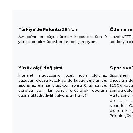
Türkiye'de Pırlanta ZEN'dir
Ödeme se
Avrupa'nın en büyük üretim kapasitesi. Son 9
Havale/EFT
yılın pırlantalı mücevher ihracat şampiyonu.
kartlarıyla al
Yüzük ölçü değişimi
Sipariş ve
İnternet mağazasına özel, satın aldığınız
Siparişler
yüzüğün ölçüsü küçük ya da büyük geldiğinde,
detaylarınd
siparişiniz elinize ulaştıktan sonra 6 ay içinde,
13.00'a kada
ücretsiz yeni bir yüzük üretilerek değişim
sonrası gelen
yapılmaktadır. (Evlilik alyansları hariç.)
Hafta sonu v
de ilk iş g
siparişler, 
dışında karg
Pırlanta güve