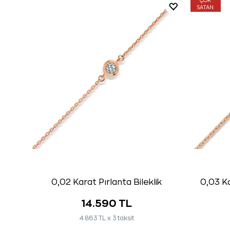
ÇOK
SATAN
0,02 Karat Pırlanta Bileklik
0,03 Ka
14.590 TL
4.863 TL x 3 taksit