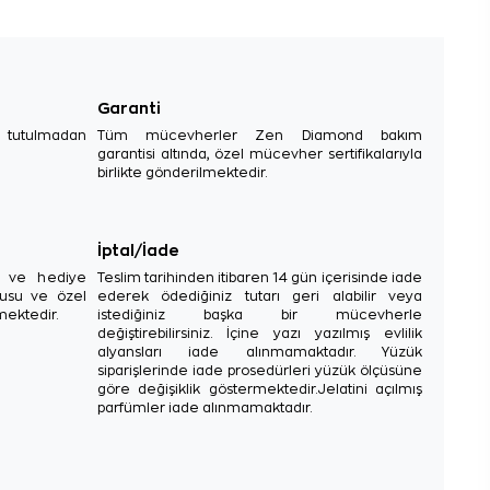
Garanti
e tutulmadan
Tüm mücevherler Zen Diamond bakım
garantisi altında, özel mücevher sertifikalarıyla
birlikte gönderilmektedir.
İptal/İade
sı ve hediye
Teslim tarihinden itibaren 14 gün içerisinde iade
tusu ve özel
ederek ödediğiniz tutarı geri alabilir veya
mektedir.
istediğiniz başka bir mücevherle
değiştirebilirsiniz. İçine yazı yazılmış evlilik
alyansları iade alınmamaktadır. Yüzük
siparişlerinde iade prosedürleri yüzük ölçüsüne
göre değişiklik göstermektedir.Jelatini açılmış
parfümler iade alınmamaktadır.