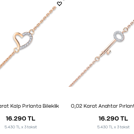
rat Kalp Pırlanta Bileklik
0,02 Karat Anahtar Pırlant
16.290 TL
16.290 TL
5.430 TL x 3 taksit
5.430 TL x 3 taksit