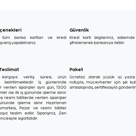
çenekleri
Güvenlik
, tüm banka kartları ve kredi
Kredi kartı bilgileriniz, sistemd
ışveriş yapabilirsiniz.
şifrelenerek bankanıza iletilir.
 Teslimat
Paket
in kargoya veriliş süresi, ürün
Ücretsiz olarak yüzük içi yazı
a belirtilmektedir. İş günlerinde
notuyla, mücevherler için şık ku
r verilen siparişler aynı gün, 13.00
ambalajında, sertifikasıyla gönderil
ler ise ilk iş gününde işleme alınır.
e resmi tatillerde verilen siparişler
ününde işleme alınır. Hazırlanan
Cumartesi, Pazar ve resmi tatiller
oya teslim edilir. Siparişiniz, Zen
ncesiyle sigortalıdır.