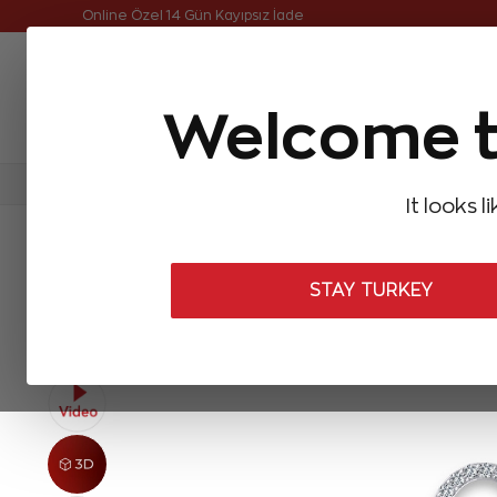
Online Özel Ücretsiz ve Sigortalı Teslimat
Online Özel 14 Gün Kayıpsız İade
Welcome t
FIRSATLAR
Aynı Gün Kargo
Çok Satanlar
Baget Pırlantalar
Pırlanta Yüzükler
Pırlanta K
It looks l
ANASAYFA
Pırlanta Bileklikler
Tasarım Pırlanta Bileklikler
0,19
STAY TURKEY