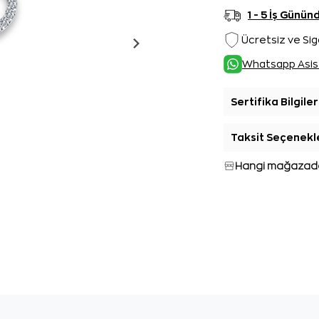
1 - 5 İş Günü
Ücretsiz ve Sig
Whatsapp Asis
Sertifika Bilgiler
Taksit Seçenekl
Hangi mağazada