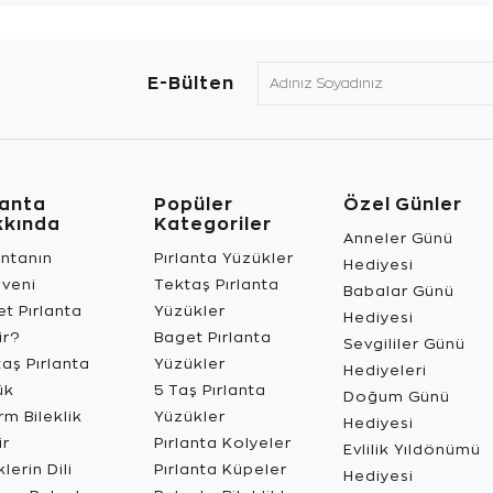
E-Bülten
lanta
Popüler
Özel Günler
kkında
Kategoriler
Anneler Günü
antanın
Pırlanta Yüzükler
Hediyesi
üveni
Tektaş Pırlanta
Babalar Günü
t Pırlanta
Yüzükler
Hediyesi
ir?
Baget Pırlanta
Sevgililer Günü
aş Pırlanta
Yüzükler
Hediyeleri
ük
5 Taş Pırlanta
Doğum Günü
m Bileklik
Yüzükler
Hediyesi
ir
Pırlanta Kolyeler
Evlilik Yıldönümü
lerin Dili
Pırlanta Küpeler
Hediyesi