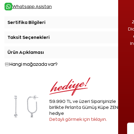
Whatsapp Asistan
Z
Sertifika Bilgileri
+
Di
Taksit Seçenekleri
+
i
Ürün Açıklaması
+
Hangi mağazada var?
59.990 TL ve üzeri Siparişinizle
birlikte Pırlanta Gümüş Küpe ZEN'den
hediye
Detaylı görmek için tıklayın.