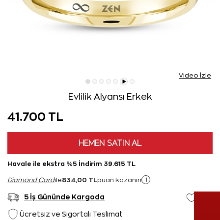
Video İzle
Evlilik Alyansı Erkek
41.700 TL
HEMEN SATIN AL
Havale ile ekstra %5 İndirim 39.615 TL
834,00 TL
i
Diamond Card
ile
puan kazanın
5 İş Gününde Kargoda
Ücretsiz ve Sigortalı Teslimat