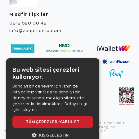
Misafir İlişkileri
0212 520 00 42
info@zenpirlanta.com
Bu web sitesi çerezleri
kullanıyor.
Daha iyi bir deneyim için izninize
ihtiyacımız var. Sizlere daha iyi bir
deneyim sunabilmek için sitemizde
çerezler kullanılmaktadır.
Detaylı bilgi
için tıklayınız.
TÜM ÇEREZLERI KABUL ET
Copyright © 2026, Zen Diamond tescilli markadır.
Zen Diamond Birleşmiş Markalar Derneği ve
Turquality Destek Programı üyesidir. US
KIŞISELLEŞTIR