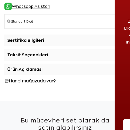
Whatsapp Asistan
Z
Di
Sertifika Bilgileri
+
i
Taksit Seçenekleri
+
Ürün Açıklaması
+
Hangi mağazada var?
Bu mücevheri set olarak da
satın alabilirsiniz