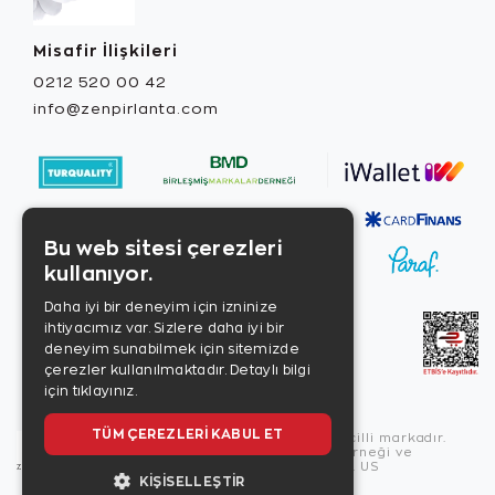
Misafir İlişkileri
0212 520 00 42
info@zenpirlanta.com
Bu web sitesi çerezleri
kullanıyor.
Daha iyi bir deneyim için izninize
ihtiyacımız var. Sizlere daha iyi bir
deneyim sunabilmek için sitemizde
çerezler kullanılmaktadır.
Detaylı bilgi
için tıklayınız.
TÜM ÇEREZLERI KABUL ET
Copyright © 2026, Zen Diamond tescilli markadır.
Zen Diamond Birleşmiş Markalar Derneği ve
Turquality Destek Programı üyesidir. US
KIŞISELLEŞTIR