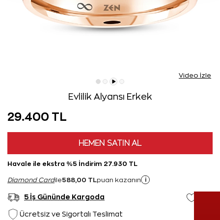
Video İzle
Evlilik Alyansı Erkek
29.400 TL
HEMEN SATIN AL
Havale ile ekstra %5 İndirim 27.930 TL
588,00 TL
i
Diamond Card
ile
puan kazanın
5 İş Gününde Kargoda
Ücretsiz ve Sigortalı Teslimat