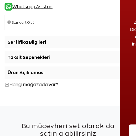
Whatsapp Asistan
Z
Di
Sertifika Bilgileri
+
i
Taksit Seçenekleri
+
Ürün Açıklaması
+
Hangi mağazada var?
Bu mücevheri set olarak da
satın alabilirsiniz