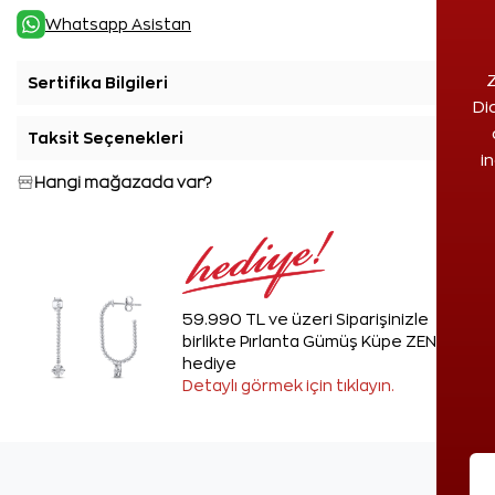
Whatsapp Asistan
Z
Sertifika Bilgileri
+
Di
Taksit Seçenekleri
+
i
Hangi mağazada var?
59.990 TL ve üzeri Siparişinizle
birlikte Pırlanta Gümüş Küpe ZEN'den
hediye
Detaylı görmek için tıklayın.