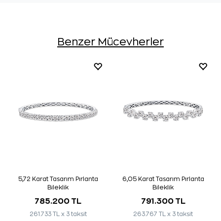
Benzer Mücevherler
5,72 Karat Tasarım Pırlanta
6,05 Karat Tasarım Pırlanta
Bileklik
Bileklik
785.200 TL
791.300 TL
261.733 TL x 3 taksit
263.767 TL x 3 taksit