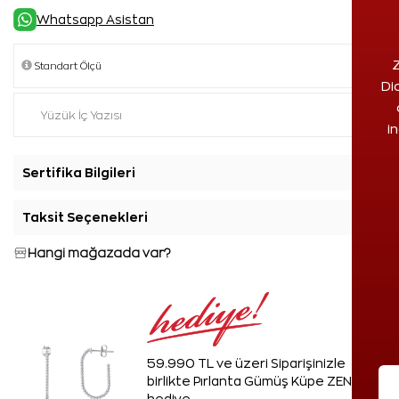
Whatsapp Asistan
Z
Di
i
Sertifika Bilgileri
+
Taksit Seçenekleri
+
Hangi mağazada var?
59.990 TL ve üzeri Siparişinizle
birlikte Pırlanta Gümüş Küpe ZEN'den