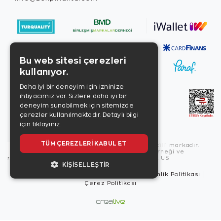
Bu web sitesi çerezleri
kullanıyor.
Daha iyi bir deneyim için izninize
ihtiyacımız var. Sizlere daha iyi bir
deneyim sunabilmek için sitemizde
çerezler kullanılmaktadır.
Detaylı bilgi
için tıklayınız.
TÜM ÇEREZLERI KABUL ET
Copyright © 2026, Zen Diamond tescilli markadır.
Zen Diamond Birleşmiş Markalar Derneği ve
Turquality Destek Programı üyesidir. US
KIŞISELLEŞTIR
Kullanım Şartları
Gizlilik İlkeleri
Güvenlik Politikası
Çerez Politikası