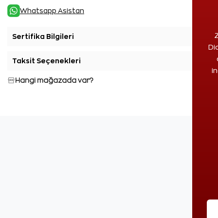
Whatsapp Asistan
Z
Sertifika Bilgileri
+
Di
Taksit Seçenekleri
+
i
Hangi mağazada var?