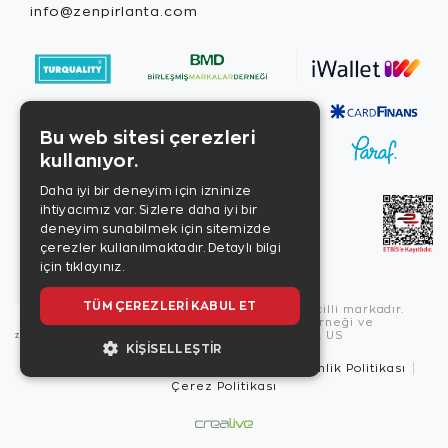
info@zenpirlanta.com
Bu web sitesi çerezleri
kullanıyor.
Daha iyi bir deneyim için izninize
ihtiyacımız var. Sizlere daha iyi bir
deneyim sunabilmek için sitemizde
çerezler kullanılmaktadır.
Detaylı bilgi
için tıklayınız.
TÜM ÇEREZLERI KABUL ET
Copyright © 2026, Zen Diamond tescilli markadır.
Zen Diamond Birleşmiş Markalar Derneği ve
Turquality Destek Programı üyesidir. US
KIŞISELLEŞTIR
Kullanım Şartları
Gizlilik İlkeleri
Güvenlik Politikası
Çerez Politikası